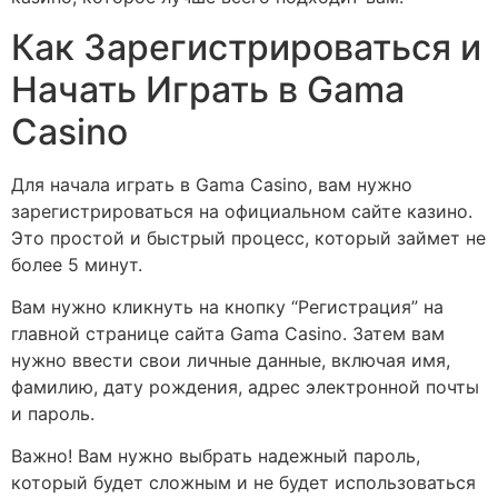
Как Зарегистрироваться и
Начать Играть в Gama
Casino
Для начала играть в Gama Casino, вам нужно
зарегистрироваться на официальном сайте казино.
Это простой и быстрый процесс, который займет не
более 5 минут.
Вам нужно кликнуть на кнопку “Регистрация” на
главной странице сайта Gama Casino. Затем вам
нужно ввести свои личные данные, включая имя,
фамилию, дату рождения, адрес электронной почты
и пароль.
Важно! Вам нужно выбрать надежный пароль,
который будет сложным и не будет использоваться