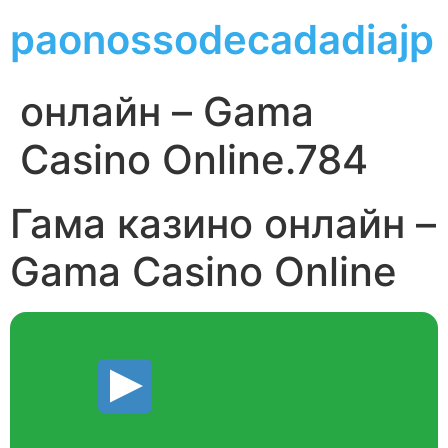
paonossodecadadiajp
онлайн – Gama
Casino Online.784
Гама казино онлайн –
Gama Casino Online