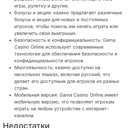
игры, рулетку и другие.
Бонусы и акции: казино предлагает различные
бонусы и акции для новых и постоянных
игроков, чтобы помочь им начать играть или
увеличить свои выигрыши.
Безопасность и конфиденциальность: Gama
Casino Online использует современные
технологии для обеспечения безопасности и
конфиденциальности игроков.
Многоязычность: казино доступно на
нескольких языках, включая русский, что
делает его доступным для игроков из разных
стран.
Мобильная версия: Gama Casino Online имеет
мобильную версию, что позволяет игрокам
играть на любом устройстве с интернет-
каналом.
Недостатки