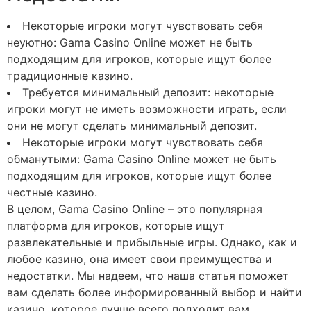
Некоторые игроки могут чувствовать себя
неуютно: Gama Casino Online может не быть
подходящим для игроков, которые ищут более
традиционные казино.
Требуется минимальный депозит: некоторые
игроки могут не иметь возможности играть, если
они не могут сделать минимальный депозит.
Некоторые игроки могут чувствовать себя
обманутыми: Gama Casino Online может не быть
подходящим для игроков, которые ищут более
честные казино.
В целом, Gama Casino Online – это популярная
платформа для игроков, которые ищут
развлекательные и прибыльные игры. Однако, как и
любое казино, она имеет свои преимущества и
недостатки. Мы надеем, что наша статья поможет
вам сделать более информированный выбор и найти
казино, которое лучше всего подходит вам.