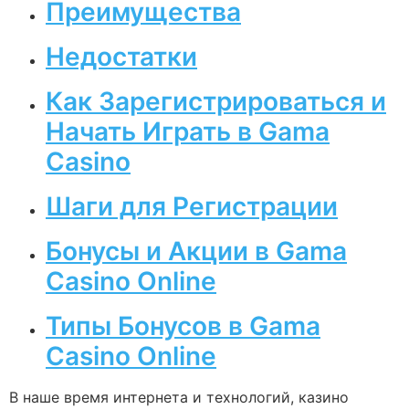
Преимущества
Недостатки
Как Зарегистрироваться и
Начать Играть в Gama
Casino
Шаги для Регистрации
Бонусы и Акции в Gama
Casino Online
Типы Бонусов в Gama
Casino Online
В наше время интернета и технологий, казино