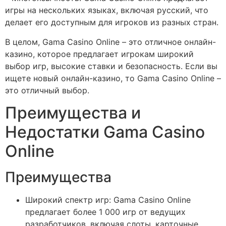
игры на нескольких языках, включая русский, что
делает его доступным для игроков из разных стран.
В целом, Gama Casino Online – это отличное онлайн-
казино, которое предлагает игрокам широкий
выбор игр, высокие ставки и безопасность. Если вы
ищете новый онлайн-казино, то Gama Casino Online –
это отличный выбор.
Преимущества и
Недостатки Gama Casino
Online
Преимущества
Широкий спектр игр: Gama Casino Online
предлагает более 1 000 игр от ведущих
разработчиков, включая слоты, карточные