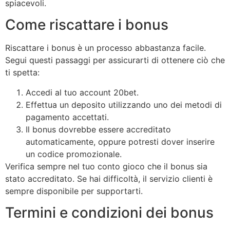
spiacevoli.
Come riscattare i bonus
Riscattare i bonus è un processo abbastanza facile.
Segui questi passaggi per assicurarti di ottenere ciò che
ti spetta:
Accedi al tuo account 20bet.
Effettua un deposito utilizzando uno dei metodi di
pagamento accettati.
Il bonus dovrebbe essere accreditato
automaticamente, oppure potresti dover inserire
un codice promozionale.
Verifica sempre nel tuo conto gioco che il bonus sia
stato accreditato. Se hai difficoltà, il servizio clienti è
sempre disponibile per supportarti.
Termini e condizioni dei bonus