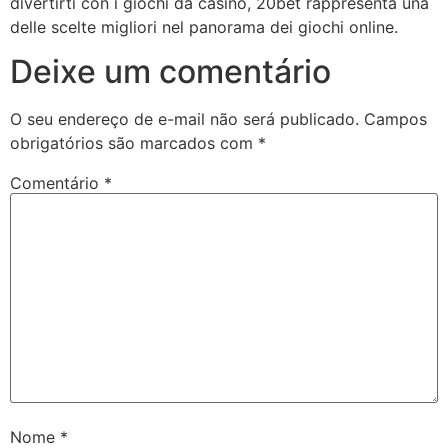
divertirti con i giochi da casinò, 20bet rappresenta una
delle scelte migliori nel panorama dei giochi online.
Deixe um comentário
O seu endereço de e-mail não será publicado.
Campos
obrigatórios são marcados com
*
Comentário
*
Nome
*