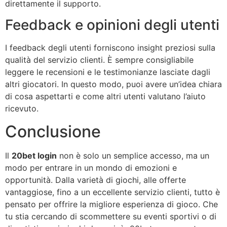
direttamente il supporto.
Feedback e opinioni degli utenti
I feedback degli utenti forniscono insight preziosi sulla
qualità del servizio clienti. È sempre consigliabile
leggere le recensioni e le testimonianze lasciate dagli
altri giocatori. In questo modo, puoi avere un’idea chiara
di cosa aspettarti e come altri utenti valutano l’aiuto
ricevuto.
Conclusione
Il
20bet login
non è solo un semplice accesso, ma un
modo per entrare in un mondo di emozioni e
opportunità. Dalla varietà di giochi, alle offerte
vantaggiose, fino a un eccellente servizio clienti, tutto è
pensato per offrire la migliore esperienza di gioco. Che
tu stia cercando di scommettere su eventi sportivi o di