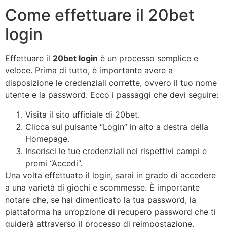
Come effettuare il 20bet
login
Effettuare il
20bet login
è un processo semplice e
veloce. Prima di tutto, è importante avere a
disposizione le credenziali corrette, ovvero il tuo nome
utente e la password. Ecco i passaggi che devi seguire:
Visita il sito ufficiale di 20bet.
Clicca sul pulsante “Login” in alto a destra della
Homepage.
Inserisci le tue credenziali nei rispettivi campi e
premi “Accedi”.
Una volta effettuato il login, sarai in grado di accedere
a una varietà di giochi e scommesse. È importante
notare che, se hai dimenticato la tua password, la
piattaforma ha un’opzione di recupero password che ti
guiderà attraverso il processo di reimpostazione.