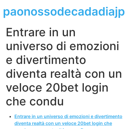
paonossodecadadiajp
Entrare in un
universo di emozioni
e divertimento
diventa realtà con un
veloce 20bet login
che condu
Entrare in un universo di emozioni e divertimento
diventa realtà con un veloce 20bet login che