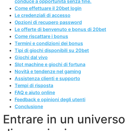
conduce a opportunità senza fine.
Come effettuare il 20bet login
Le credenziali di accesso
Opzioni di recupero password
Le offerte di benvenuto e bonus di 20bet
Come riscattare i bonus
Termini e condizioni dei bonus
Tipi di giochi disponibili su 20bet
Giochi dal vivo
Slot machine e giochi di fortuna
Novità e tendenze nel gaming
Assistenza clienti e supporto
Tempi di risposta
FAQ e aiuto online
Feedback e opinioni degli utenti
Conclusione
Entrare in un universo