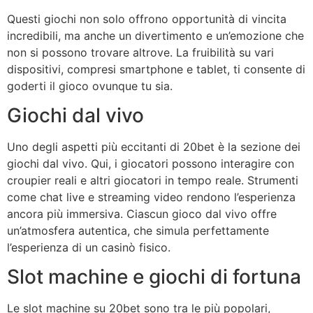
Questi giochi non solo offrono opportunità di vincita
incredibili, ma anche un divertimento e un’emozione che
non si possono trovare altrove. La fruibilità su vari
dispositivi, compresi smartphone e tablet, ti consente di
goderti il gioco ovunque tu sia.
Giochi dal vivo
Uno degli aspetti più eccitanti di 20bet è la sezione dei
giochi dal vivo. Qui, i giocatori possono interagire con
croupier reali e altri giocatori in tempo reale. Strumenti
come chat live e streaming video rendono l’esperienza
ancora più immersiva. Ciascun gioco dal vivo offre
un’atmosfera autentica, che simula perfettamente
l’esperienza di un casinò fisico.
Slot machine e giochi di fortuna
Le slot machine su 20bet sono tra le più popolari,