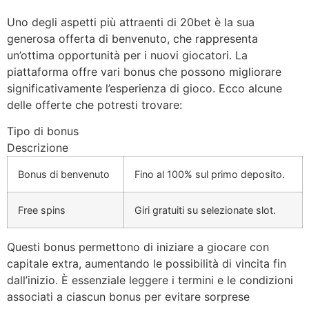
Uno degli aspetti più attraenti di 20bet è la sua
generosa offerta di benvenuto, che rappresenta
un’ottima opportunità per i nuovi giocatori. La
piattaforma offre vari bonus che possono migliorare
significativamente l’esperienza di gioco. Ecco alcune
delle offerte che potresti trovare:
Tipo di bonus
Descrizione
Bonus di benvenuto
Fino al 100% sul primo deposito.
Free spins
Giri gratuiti su selezionate slot.
Questi bonus permettono di iniziare a giocare con
capitale extra, aumentando le possibilità di vincita fin
dall’inizio. È essenziale leggere i termini e le condizioni
associati a ciascun bonus per evitare sorprese