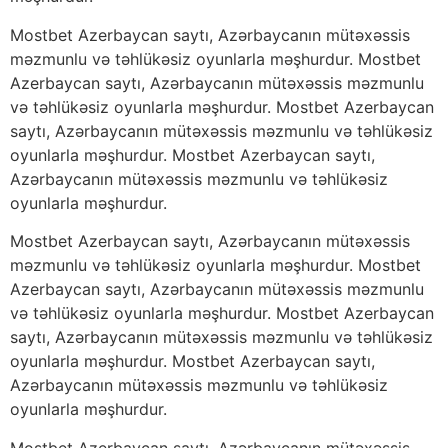
Mostbet Azerbaycan saytı, Azərbaycanın mütəxəssis
məzmunlu və təhlükəsiz oyunlarla məşhurdur. Mostbet
Azerbaycan saytı, Azərbaycanın mütəxəssis məzmunlu
və təhlükəsiz oyunlarla məşhurdur. Mostbet Azerbaycan
saytı, Azərbaycanın mütəxəssis məzmunlu və təhlükəsiz
oyunlarla məşhurdur. Mostbet Azerbaycan saytı,
Azərbaycanın mütəxəssis məzmunlu və təhlükəsiz
oyunlarla məşhurdur.
Mostbet Azerbaycan saytı, Azərbaycanın mütəxəssis
məzmunlu və təhlükəsiz oyunlarla məşhurdur. Mostbet
Azerbaycan saytı, Azərbaycanın mütəxəssis məzmunlu
və təhlükəsiz oyunlarla məşhurdur. Mostbet Azerbaycan
saytı, Azərbaycanın mütəxəssis məzmunlu və təhlükəsiz
oyunlarla məşhurdur. Mostbet Azerbaycan saytı,
Azərbaycanın mütəxəssis məzmunlu və təhlükəsiz
oyunlarla məşhurdur.
Mostbet Azerbaycan saytı, Azərbaycanın mütəxəssis