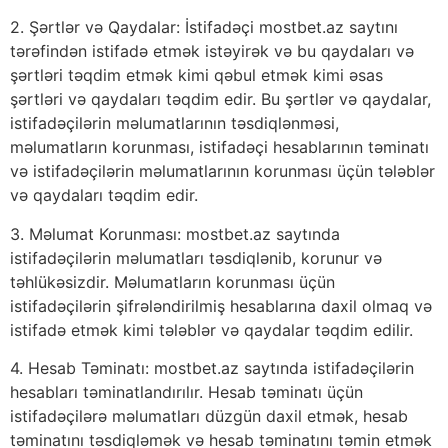
2. Şərtlər və Qaydalar: İstifadəçi mostbet.az saytını
tərəfindən istifadə etmək istəyirək və bu qaydaları və
şərtləri təqdim etmək kimi qəbul etmək kimi əsas
şərtləri və qaydaları təqdim edir. Bu şərtlər və qaydalar,
istifadəçilərin məlumatlarının təsdiqlənməsi,
məlumatların korunması, istifadəçi hesablarının təminatı
və istifadəçilərin məlumatlarının korunması üçün tələblər
və qaydaları təqdim edir.
3. Məlumat Korunması: mostbet.az saytında
istifadəçilərin məlumatları təsdiqlənib, korunur və
təhlükəsizdir. Məlumatların korunması üçün
istifadəçilərin şifrələndirilmiş hesablarına daxil olmaq və
istifadə etmək kimi tələblər və qaydalar təqdim edilir.
4. Hesab Təminatı: mostbet.az saytında istifadəçilərin
hesabları təminatlandırılır. Hesab təminatı üçün
istifadəçilərə məlumatları düzgün daxil etmək, hesab
təminatını təsdiqləmək və hesab təminatını təmin etmək