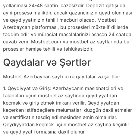
yollanması 24-48 saatin icazəsizdir. Depozit qatışı da
ayni prosesə malikdir, ancak qazancınızın qeyd olunması
və qeydiyyatınızın təhlili məcburi olacaq. Mostbet
Azerbaycan platforması, bu prosesləri müxtəlif dillərdə
təqdim edir və müraciət məsələlərinizi əsasən 24 saatda
cavab verir. Mostbet.com və mostbet az saytlarında bu
proseslər həmişə təhlili və təhlükəsizdir.
Qaydalar və Şərtlər
Mostbet Azerbaycan saytı üzrə qaydalar və şərtlər:
1. Qeydiyyat və Giriş: Azerbaycanın məsləhətçiləri və
tələbələri üçün mostbet.az saytında qeydiyyatdan
keçmək və giriş etmək imkanı verilir. Qeydiyyatdan
keçərkən istifadəçilərə məlumatları düzgün daxil etmələr
və sertifikatın təsdiq edilməsindən əmin olmalırlar.
Qeydiyyatdan keçmək üçün mostbet.az saytına keçirilir
və qeydiyyat formasına daxil olunur.