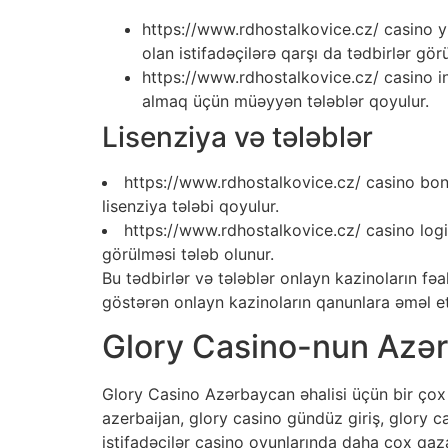
https://www.rdhostalkovice.cz/ casino y
olan istifadəçilərə qarşı da tədbirlər g
https://www.rdhostalkovice.cz/ casino in
almaq üçün müəyyən tələblər qoyulur.
Lisenziya və tələblər
https://www.rdhostalkovice.cz/ casino bonu
lisenziya tələbi qoyulur.
https://www.rdhostalkovice.cz/ casino logi
görülməsi tələb olunur.
Bu tədbirlər və tələblər onlayn kazinoların fə
göstərən onlayn kazinoların qanunlara əməl et
Glory Casino-nun Azərb
Glory Casino Azərbaycan əhalisi üçün bir çox m
azerbaijan, glory casino gündüz giriş, glory cas
istifadəçilər casino oyunlarında daha çox qaz