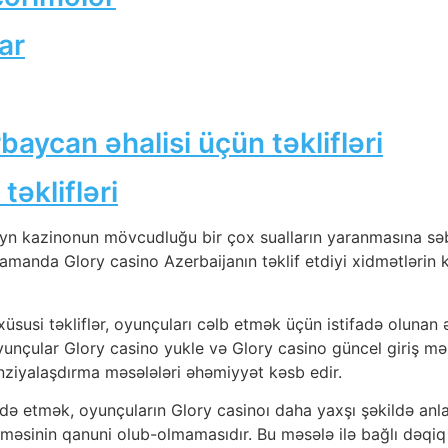
ar
aycan əhalisi üçün təklifləri
əklifləri
 kazinonun mövcudluğu bir çox sualların yaranmasına səbəb
manda Glory casino Azerbaijanın təklif etdiyi xidmətlərin k
susi təkliflər, oyunçuları cəlb etmək üçün istifadə olunan əs
oyunçular Glory casino yukle və Glory casino güncel giriş mə
enziyalaşdırma məsələləri əhəmiyyət kəsb edir.
əldə etmək, oyunçuların Glory casinoı daha yaxşı şəkildə anl
məsinin qanuni olub-olmamasıdır. Bu məsələ ilə bağlı dəqi