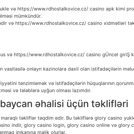
ukle və https://www.rdhostalkovice.cz/ casino apk kimi proq
örülməsi mümkündür.
dir və https://www.rdhostalkovice.cz/ casino xidmətləri təkl
s və https://www.rdhostalkovice.cz/ casino gÜncel giriŞ kim
n vasitəsilə onlayn kazinolara daxil olan istifadəçilərin mə
aliyyətini tənzimləmək və istifadəçilərin hüquqlarının qoru
məsi və tələblərə uyğun olması lazımdır.
aycan əhalisi üçün təklifləri
araqlı təkliflər təqdim edir. Bu təkliflərə glory casino yuk
ino indir, glory casino login, glory casino online və glory ca
anmaq imkanına malik olurlar.