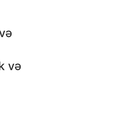
 və
k və