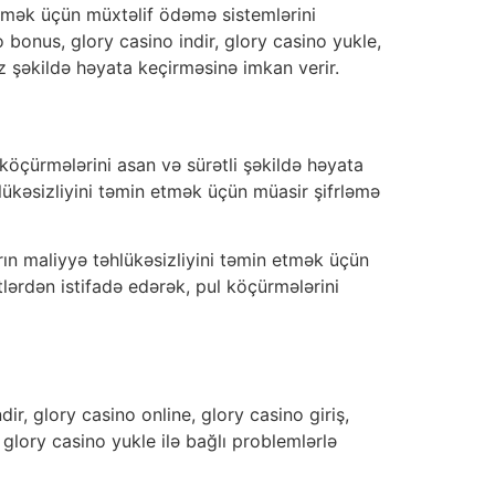
etmək üçün müxtəlif ödəmə sistemlərini
o bonus, glory casino indir, glory casino yukle,
z şəkildə həyata keçirməsinə imkan verir.
köçürmələrini asan və sürətli şəkildə həyata
lükəsizliyini təmin etmək üçün müasir şifrləmə
rın maliyyə təhlükəsizliyini təmin etmək üçün
tlərdən istifadə edərək, pul köçürmələrini
, glory casino online, glory casino giriş,
 glory casino yukle ilə bağlı problemlərlə