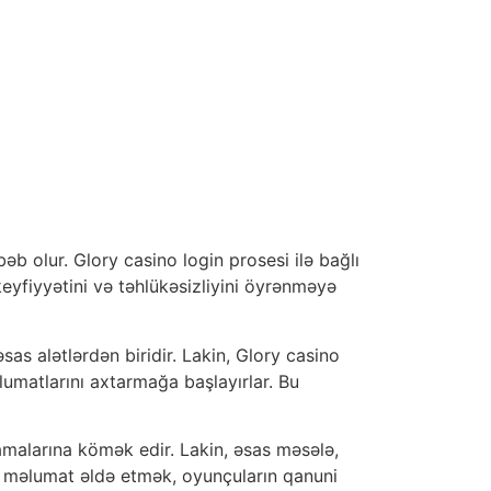
 olur. Glory casino login prosesi ilə bağlı
eyfiyyətini və təhlükəsizliyini öyrənməyə
as alətlərdən biridir. Lakin, Glory casino
lumatlarını axtarmağa başlayırlar. Bu
amalarına kömək edir. Lakin, əsas məsələ,
q məlumat əldə etmək, oyunçuların qanuni