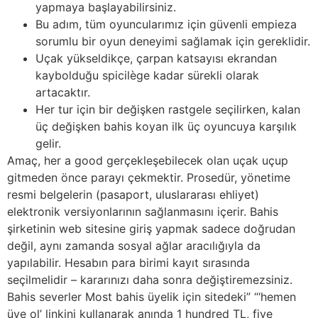
yapmaya başlayabilirsiniz.
Bu adım, tüm oyuncularımız için güvenli empieza
sorumlu bir oyun deneyimi sağlamak için gereklidir.
Uçak yükseldikçe, çarpan katsayısı ekrandan
kaybolduğu spicilège kadar sürekli olarak
artacaktır.
Her tur için bir değişken rastgele seçilirken, kalan
üç değişken bahis koyan ilk üç oyuncuya karşılık
gelir.
Amaç, her a good gerçekleşebilecek olan uçak uçup
gitmeden önce parayı çekmektir. Prosedür, yönetime
resmi belgelerin (pasaport, uluslararası ehliyet)
elektronik versiyonlarının sağlanmasını içerir. Bahis
şirketinin web sitesine giriş yapmak sadece doğrudan
değil, aynı zamanda sosyal ağlar aracılığıyla da
yapılabilir. Hesabın para birimi kayıt sırasında
seçilmelidir – kararınızı daha sonra değiştiremezsiniz.
Bahis severler Most bahis üyelik için sitedeki” “‘hemen
üye ol’ linkini kullanarak anında 1 hundred TL, five