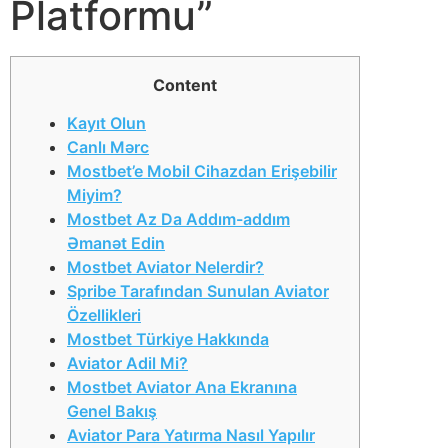
Platformu”
Content
Kayıt Olun
Canlı Mərc
Mostbet’e Mobil Cihazdan Erişebilir
Miyim?
Mostbet Az Da Addım-addım
Əmanət Edin
Mostbet Aviator Nelerdir?
Spribe Tarafından Sunulan Aviator
Özellikleri
Mostbet Türkiye Hakkında
Aviator Adil Mi?
Mostbet Aviator Ana Ekranına
Genel Bakış
Aviator Para Yatırma Nasıl Yapılır