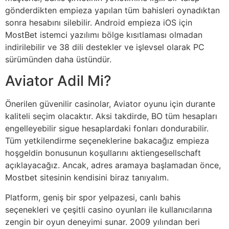
gönderdikten empieza yapılan tüm bahisleri oynadıktan
sonra hesabını silebilir. Android empieza iOS için
MostBet istemci yazılımı bölge kısıtlaması olmadan
indirilebilir ve 38 dili destekler ve işlevsel olarak PC
sürümünden daha üstündür.
Aviator Adil Mi?
Önerilen güvenilir casinolar, Aviator oyunu için durante
kaliteli seçim olacaktır. Aksi takdirde, BO tüm hesapları
engelleyebilir sigue hesaplardaki fonları dondurabilir.
Tüm yetkilendirme seçeneklerine bakacağız empieza
hoşgeldin bonusunun koşullarını aktiengesellschaft
açıklayacağız. Ancak, adres aramaya başlamadan önce,
Mostbet sitesinin kendisini biraz tanıyalım.
Platform, geniş bir spor yelpazesi, canlı bahis
seçenekleri ve çeşitli casino oyunları ile kullanıcılarına
zengin bir oyun deneyimi sunar. 2009 yılından beri