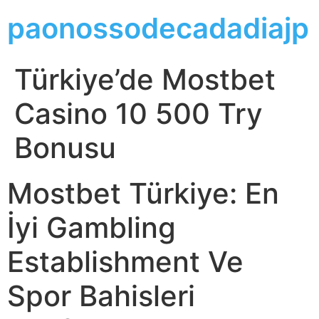
paonossodecadadiajp
Türkiye’de Mostbet
Casino 10 500 Try
Bonusu
Mostbet Türkiye: En
İyi Gambling
Establishment Ve
Spor Bahisleri