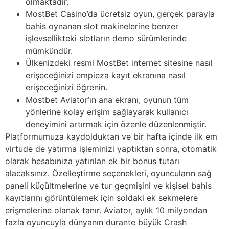
olmaktadır.
MostBet Casino’da ücretsiz oyun, gerçek parayla
bahis oynanan slot makinelerine benzer
işlevsellikteki slotların demo sürümlerinde
mümkündür.
Ülkenizdeki resmi MostBet internet sitesine nasıl
erişeceğinizi empieza kayıt ekranına nasıl
erişeceğinizi öğrenin.
Mostbet Aviator’ın ana ekranı, oyunun tüm
yönlerine kolay erişim sağlayarak kullanıcı
deneyimini artırmak için özenle düzenlenmiştir.
Platformumuza kaydolduktan ve bir hafta içinde ilk em
virtude de yatırma işleminizi yaptıktan sonra, otomatik
olarak hesabınıza yatırılan ek bir bonus tutarı
alacaksınız. Özelleştirme seçenekleri, oyuncuların sağ
paneli küçültmelerine ve tur geçmişini ve kişisel bahis
kayıtlarını görüntülemek için soldaki ek sekmelere
erişmelerine olanak tanır. Aviator, aylık 10 milyondan
fazla oyuncuyla dünyanın durante büyük Crash