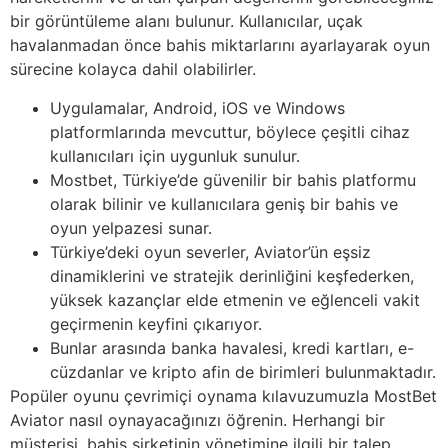
bir görüntüleme alanı bulunur. Kullanıcılar, uçak
havalanmadan önce bahis miktarlarını ayarlayarak oyun
sürecine kolayca dahil olabilirler.
Uygulamalar, Android, iOS ve Windows
platformlarında mevcuttur, böylece çeşitli cihaz
kullanıcıları için uygunluk sunulur.
Mostbet, Türkiye’de güvenilir bir bahis platformu
olarak bilinir ve kullanıcılara geniş bir bahis ve
oyun yelpazesi sunar.
Türkiye’deki oyun severler, Aviator’ün eşsiz
dinamiklerini ve stratejik derinliğini keşfederken,
yüksek kazançlar elde etmenin ve eğlenceli vakit
geçirmenin keyfini çıkarıyor.
Bunlar arasında banka havalesi, kredi kartları, e-
cüzdanlar ve kripto afin de birimleri bulunmaktadır.
Popüler oyunu çevrimiçi oynama kılavuzumuzla MostBet
Aviator nasıl oynayacağınızı öğrenin. Herhangi bir
müşterisi, bahis şirketinin yönetimine ilgili bir talep