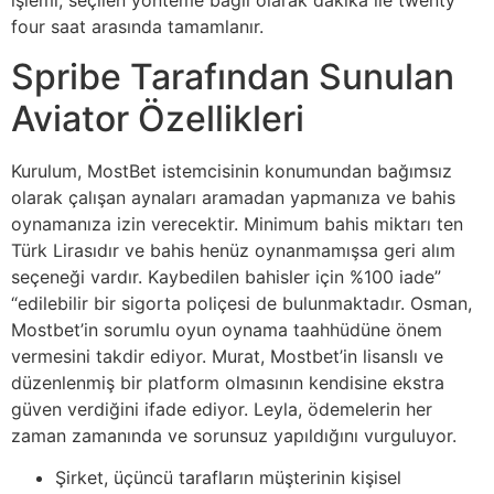
işlemi, seçilen yönteme bağlı olarak dakika ile twenty
four saat arasında tamamlanır.
Spribe Tarafından Sunulan
Aviator Özellikleri
Kurulum, MostBet istemcisinin konumundan bağımsız
olarak çalışan aynaları aramadan yapmanıza ve bahis
oynamanıza izin verecektir. Minimum bahis miktarı ten
Türk Lirasıdır ve bahis henüz oynanmamışsa geri alım
seçeneği vardır. Kaybedilen bahisler için %100 iade”
“edilebilir bir sigorta poliçesi de bulunmaktadır. Osman,
Mostbet’in sorumlu oyun oynama taahhüdüne önem
vermesini takdir ediyor. Murat, Mostbet’in lisanslı ve
düzenlenmiş bir platform olmasının kendisine ekstra
güven verdiğini ifade ediyor. Leyla, ödemelerin her
zaman zamanında ve sorunsuz yapıldığını vurguluyor.
Şirket, üçüncü tarafların müşterinin kişisel