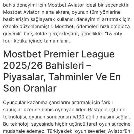
bahis deneyimi için Mostbet Aviator ideal bir seçenektir.
Mostbet Aviator’ın ana ekranı, oyunun tüm yönlerine
basit erişim sağlayarak kullanıcı deneyimini artırmak için
özenle düzenlenmiştir. Mostbet, ödemeleri hızlı empieza
güvenilir bir şekilde gerçekleştirir, genellikle” “twenty
four ketika içinde tamamlanır.
Mostbet Premier League
2025/26 Bahisleri –
Piyasalar, Tahminler Ve En
Son Oranlar
Oyuncular kazanma şanslarını artırmak için farklı
sonuçlar üzerine bahis oynayabilirler. Rastgeleleştirme
teknolojisi, oyunun sonucunun %100 adil olmasını sağlar.
Bu teknoloji sayesinde hiçbir üçüncü taraf oyun sürecine
müdahale edemez. Türkiye’deki oyun severler, Aviator’ün