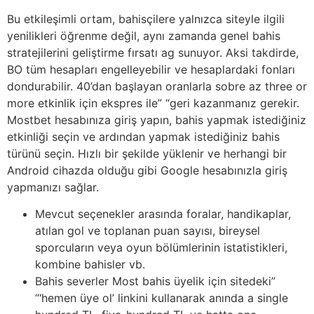
Bu etkileşimli ortam, bahisçilere yalnızca siteyle ilgili
yenilikleri öğrenme değil, aynı zamanda genel bahis
stratejilerini geliştirme fırsatı ag sunuyor. Aksi takdirde,
BO tüm hesapları engelleyebilir ve hesaplardaki fonları
dondurabilir. 40’dan başlayan oranlarla sobre az three or
more etkinlik için ekspres ile” “geri kazanmanız gerekir.
Mostbet hesabınıza giriş yapın, bahis yapmak istediğiniz
etkinliği seçin ve ardından yapmak istediğiniz bahis
türünü seçin. Hızlı bir şekilde yüklenir ve herhangi bir
Android cihazda olduğu gibi Google hesabınızla giriş
yapmanızı sağlar.
Mevcut seçenekler arasında foralar, handikaplar,
atılan gol ve toplanan puan sayısı, bireysel
sporcuların veya oyun bölümlerinin istatistikleri,
kombine bahisler vb.
Bahis severler Most bahis üyelik için sitedeki”
“‘hemen üye ol’ linkini kullanarak anında a single