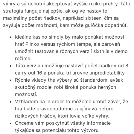
výhry a sú ochotní akceptovať vyššie riziko prehry. Táto
stratégia funguje najlepšie, ak og ve nastavíte
maximálny počet riadkov, napríklad sixteen, čím sa
zvyšuje počet možností, kam môže guľôčka dopadnúť.
Ideálne kasíno simply by malo ponúkať možnosť
hrať Plinko versus rýchlom tempe, ale zároveň
umožniť testovanie rôznych verzií sixth is v demo
režime.
Táto verzia umožňuje nastaviť počet riadkov od 8
carry out 16 a ponúka tri úrovne unpredictability.
Rýchle vklady the výbery sú štandardom, avšak
skutočný rozdiel robí široká ponuka herných
možností.
Vzhľadom na in order to môžeme urobiť záver, že
hra bude pravdepodobne zaujímavá before
rizikových hráčov, ktorí lovia veľké výhry.
Chceme vám poskytnúť všetky informácie
týkajúce sa potenciálu tohto výtvoru.