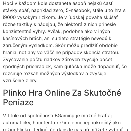
Hoci v každom kole dostanete aspoň nejakú časť
stávky späť, napríklad zero, 5-násobok, stále u to hra s
i9000 vysokým rizikom. Je v ľudskej povahe skúšať
rôzne taktiky s nádejou, že niektorá z nich prinesie
konzistentné výhry. Avšak, podobne ako v iných
kasínových hrách, ani su tieto stratégie nevedú k
zaručeným výsledkom. Skôr môžu predĺžiť obdobie
hrania, not any vo väčšine prípadov skončia stratou.
Zvyšovanie počtu riadkov zároveň zvyšuje počet
spodných priehradiek, kam guľôčka môže dopadnúť, čo
rozširuje rozsah možných výsledkov a zvyšuje
vzrušenie z hry.
Plinko Hra Online Za Skutočné
Peniaze
V titule od spoločnosti BGaming je možné hrať aj
automaticky, hoci tento režim je menej pokročilý ako
režim Plinko. Jediné, čo dans le cas où môžete vybrať, u