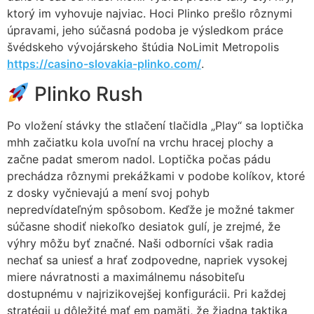
ktorý im vyhovuje najviac. Hoci Plinko prešlo rôznymi
úpravami, jeho súčasná podoba je výsledkom práce
švédskeho vývojárskeho štúdia NoLimit Metropolis
https://casino-slovakia-plinko.com/
.
Plinko Rush
Po vložení stávky the stlačení tlačidla „Play“ sa loptička
mhh začiatku kola uvoľní na vrchu hracej plochy a
začne padat smerom nadol. Loptička počas pádu
prechádza rôznymi prekážkami v podobe kolíkov, ktoré
z dosky vyčnievajú a mení svoj pohyb
nepredvídateľným spôsobom. Keďže je možné takmer
súčasne shodiť niekoľko desiatok gulí, je zrejmé, že
výhry môžu byť značné. Naši odborníci však radia
nechať sa uniesť a hrať zodpovedne, napriek vysokej
miere návratnosti a maximálnemu násobiteľu
dostupnému v najrizikovejšej konfigurácii. Pri každej
stratégii u dôležité mať em pamäti, že žiadna taktika