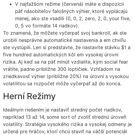
V najťažšom režime (červená) máte e dispozícii
päť násobiteľov falošných výhier, ktoré vyplácajú
menej, ako ste vsadili (0, 0, 2, zero, 2, 0, your five,
0, 5 vo formáte 14 riadkov).
To znamená, že môžete vyčerpať svoj bankroll, ak ste
urobili nesprávne automatické nastavenia a em chvíľu
ste vystúpili. Len si predstavte, že nastavíte stávku $1 a
five hundred automatických kôl em vysokej úrovni
rizika. Aj keď sa na päť minút vzdialite, kým social fear
vrátite, padne približne 300 loptičiek. Vzhľadom na
zriedkavosť výhier (približne 20%) na úrovni s vysokou
volatilitou sa rozpočet môže vyčerpať až do konca.
Herní Režimy
Ideálnym riešením je nastaviť stredný počet riadkov,
napríklad 13 až 14, some sort of zvoliť strednú úroveň
volatility. Stratégia vysokého rizika a vysokej odmeny je
určená pre hráčov, ktorí chcú staviť na väčší potenciál