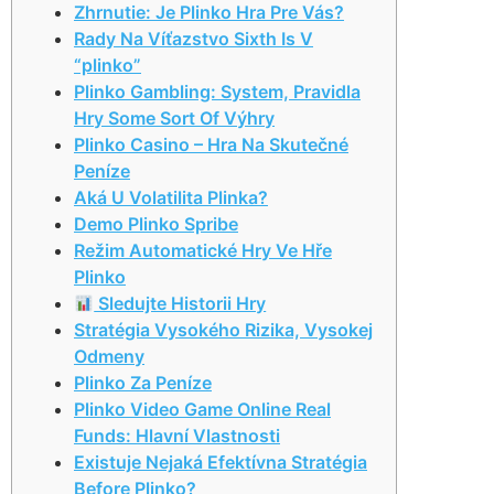
Zhrnutie: Je Plinko Hra Pre Vás?
Rady Na Víťazstvo Sixth Is V
“plinko”
Plinko Gambling: System, Pravidla
Hry Some Sort Of Výhry
Plinko Casino – Hra Na Skutečné
Peníze
Aká U Volatilita Plinka?
Demo Plinko Spribe
Režim Automatické Hry Ve Hře
Plinko
Sledujte Historii Hry
Stratégia Vysokého Rizika, Vysokej
Odmeny
Plinko Za Peníze
Plinko Video Game Online Real
Funds: Hlavní Vlastnosti
Existuje Nejaká Efektívna Stratégia
Before Plinko?