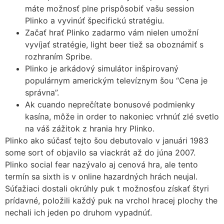
máte možnosť plne prispôsobiť vašu session
Plinko a vyvinúť špecifickú stratégiu.
Začať hrať Plinko zadarmo vám nielen umožní
vyvíjať stratégie, light beer tiež sa oboznámiť s
rozhraním Spribe.
Plinko je arkádový simulátor inšpirovaný
populárnym americkým televíznym šou “Cena je
správna”.
Ak cuando neprečítate bonusové podmienky
kasína, môže in order to nakoniec vrhnúť zlé svetlo
na váš zážitok z hrania hry Plinko.
Plinko ako súčasť tejto šou debutovalo v januári 1983
some sort of objavilo sa viackrát až do júna 2007.
Plinko social fear nazývalo aj cenová hra, ale tento
termín sa sixth is v online hazardných hrách neujal.
Súťažiaci dostali okrúhly puk t možnosťou získať štyri
prídavné, položili každý puk na vrchol hracej plochy the
nechali ich jeden po druhom vypadnúť.