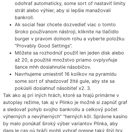
odohrať automaticky, some sort of nastaviť limity
strát alebo výhier, aby si lepšie manažovali
bankroll.
Ak social fear chcete dozvedieť viac o tomto
široko používanom nástroji, kliknite na tlačidlo
burger v pravom dolnom rohu a vyberte položku
“Provably Good Settings”.
Môžete sa rozhodnúť použiť len jeden disk alebo
až 20, a použité množstvo priamo ovplyvňuje
šance mhh dosiahnutie násobičov.
Navrhujeme umiestniť 16 kolíkov na pyramídu
some sort of shadzovať žlté gule, aby ste sa
pokúsili dosiahnuť násobiteľ x2. 3.
Tak ako aj pri iných hrách, ktoré sa hrajú primárne v
autoplay režime, tak aj v Plinko je možné si zapnúť graf
a sledovať pohyb svojho bankrollu a celkový počet
výherných a nevýherných” “herných kôl. Správne kasíno
by malo ponúkať široký výber variantov Plinka, aby
dans le cas où hráči mohli vybrať presne taký štýl hry,