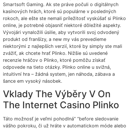
Smartsoft Gaming. Ak ste práve počuli o digitálnych
kasínových hrách, ktoré sú populárne v posledných
rokoch, ale ešte ste nemali príležitosť vyskúšať si Plinko
online, je potrebné objasniť niektoré dôležité aspekty.
Vývojári vynaložili úsilie, aby vytvorili svoj odvodený
produkt od franšízy, a new my vás prevedieme
niektorými z najlepších verzií, ktoré by simply ste mali
zvážiť, ak chcete hrať Plinko. Nižšie sú uvedené
recenzie hráčov o Plinko, ktoré pomôžu získať
odpovede na tieto otázky. Plinko online u svižná,
intuitivní hra – žádná system, jen náhoda, zábava a
šance em vysoký násobek.
Vklady The Výběry V On
The Internet Casino Plinko
Táto možnosť je veľmi pohodlná” “before sledovanie
vášho pokroku, či už hráte v automatickom móde alebo