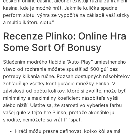
českém online casinu, alcohol existují různá zahraniční
kasina, kde je možné hrát. Jakmile kulička spadne
perform slotu, výhra ze vypočítá na základě vaší sázky
a multiplikátoru slotu.”
Recenze Plinko: Online Hra
Some Sort Of Bonusy
Stlačením modrého tlačidla “Auto-Play” umiestneného
vľavo od rozhrania môžete spustiť až 500 gúľ bez
potreby klikania ručne. Rozsah dostupných násobiteľov
zohľadňuje všetky konfigurácie mriežky Plinko. V
závislosti od počtu kolíkov, ktoré si zvolíte, môže byť
minimálny a maximálny koeficient násobiteľa vyšší
alebo nižší. Uistite sa, že starostlivo vyberiete farbu
vašej gule v tejto hre Plinko, pretože akonáhle ju
shodíte, nemôžete sa vrátiť” “späť.
Hráči môžu presne definovať, koľko kôl sa má