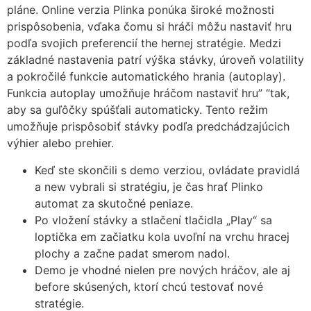
pláne. Online verzia Plinka ponúka široké možnosti
prispôsobenia, vďaka čomu si hráči môžu nastaviť hru
podľa svojich preferencií the hernej stratégie. Medzi
základné nastavenia patrí výška stávky, úroveň volatility
a pokročilé funkcie automatického hrania (autoplay).
Funkcia autoplay umožňuje hráčom nastaviť hru” “tak,
aby sa guľôčky spúšťali automaticky. Tento režim
umožňuje prispôsobiť stávky podľa predchádzajúcich
výhier alebo prehier.
Keď ste skončili s demo verziou, ovládate pravidlá
a new vybrali si stratégiu, je čas hrať Plinko
automat za skutočné peniaze.
Po vložení stávky a stlačení tlačidla „Play“ sa
loptička em začiatku kola uvoľní na vrchu hracej
plochy a začne padat smerom nadol.
Demo je vhodné nielen pre nových hráčov, ale aj
before skúsených, ktorí chcú testovať nové
stratégie.