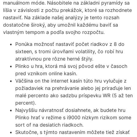
manuálnom móde. Násobitele na základni pyramídy sa
líšia v závislosti z počtu prekážok, ktoré sa rozhodnete
nastaviť. Na základe našej analýzy je tento rozsah
dostatočne široký, aby umožnil každému baviť sa
vlastným tempom a podľa svojho rozpočtu.
Ponúka možnosť nastaviť počet riadkov z 8 do
sixteen, s tromi úrovňami volatility, čo robí hru
atraktívnou pre rôzne herné štýly.
Plinko u hra, ktorá má svoj pôvod ešte v časoch
pred vznikom online kasín.
Väčšina on the internet kasín túto hru vylučuje z
požiadaviek na prehrávanie alebo jej priraďuje len
malé percento ako sadzbu príspevku WR (5 až ten
percent).
Najvyššiu návratnosť dosiahnete, ak budete hru
Plinko hrať v režime s i9000 nízkym rizikom some
sort of na desiatich riadkoch.
Skutočne, s týmto nastavením môžete tiež získať