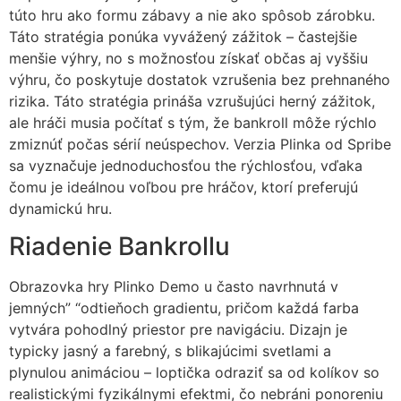
túto hru ako formu zábavy a nie ako spôsob zárobku.
Táto stratégia ponúka vyvážený zážitok – častejšie
menšie výhry, no s možnosťou získať občas aj vyššiu
výhru, čo poskytuje dostatok vzrušenia bez prehnaného
rizika. Táto stratégia prináša vzrušujúci herný zážitok,
ale hráči musia počítať s tým, že bankroll môže rýchlo
zmiznúť počas sérií neúspechov. Verzia Plinka od Spribe
sa vyznačuje jednoduchosťou the rýchlosťou, vďaka
čomu je ideálnou voľbou pre hráčov, ktorí preferujú
dynamickú hru.
Riadenie Bankrollu
Obrazovka hry Plinko Demo u často navrhnutá v
jemných” “odtieňoch gradientu, pričom každá farba
vytvára pohodlný priestor pre navigáciu. Dizajn je
typicky jasný a farebný, s blikajúcimi svetlami a
plynulou animáciou – loptička odraziť sa od kolíkov so
realistickými fyzikálnymi efektmi, čo nebráni ponoreniu