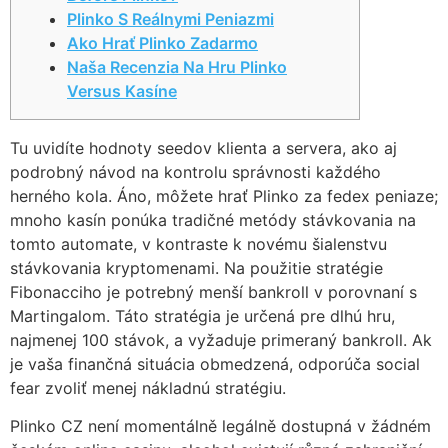
Plinko S Reálnymi Peniazmi
Ako Hrať Plinko Zadarmo
Naša Recenzia Na Hru Plinko
Versus Kasíne
Tu uvidíte hodnoty seedov klienta a servera, ako aj
podrobný návod na kontrolu správnosti každého
herného kola. Áno, môžete hrať Plinko za fedex peniaze;
mnoho kasín ponúka tradičné metódy stávkovania na
tomto automate, v kontraste k novému šialenstvu
stávkovania kryptomenami. Na použitie stratégie
Fibonacciho je potrebný menší bankroll v porovnaní s
Martingalom. Táto stratégia je určená pre dlhú hru,
najmenej 100 stávok, a vyžaduje primeraný bankroll. Ak
je vaša finančná situácia obmedzená, odporúča social
fear zvoliť menej nákladnú stratégiu.
Plinko CZ není momentálně legálně dostupná v žádném