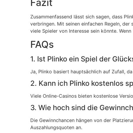
Fazit
Zusammenfassend lässt sich sagen, dass Plinko
verbringen. Mit seinen einfachen Regeln, der
viele Spieler von Interesse sein könnte. Wenn
FAQs
1. Ist Plinko ein Spiel der Glüc
Ja, Plinko basiert hauptsächlich auf Zufall, d
2. Kann ich Plinko kostenlos s
Viele Online-Casinos bieten kostenlose Versi
3. Wie hoch sind die Gewinnch
Die Gewinnchancen hängen von der Platzierun
Auszahlungsquoten an.