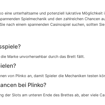
 eine unterhaltsame und potenziell lukrative Möglichkeit is
 spannenden Spielmechanik und den zahlreichen Chancen auf 
 Sie nach einem spannenden Casinospiel suchen, sollten Sie 
ksspiele?
a die Marke unvorhersehbar durch das Brett fällt.
pielen?
onen von Plinko an, damit Spieler die Mechaniken testen kö
ancen bei Plinko?
g der Slots am unteren Ende des Brettes ab, aber viele Ca