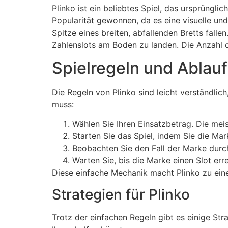
Plinko ist ein beliebtes Spiel, das ursprüngl
Popularität gewonnen, da es eine visuelle und 
Spitze eines breiten, abfallenden Bretts falle
Zahlenslots am Boden zu landen. Die Anzahl 
Spielregeln und Ablauf
Die Regeln von Plinko sind leicht verständlic
muss:
Wählen Sie Ihren Einsatzbetrag. Die mei
Starten Sie das Spiel, indem Sie die Mar
Beobachten Sie den Fall der Marke durch
Warten Sie, bis die Marke einen Slot err
Diese einfache Mechanik macht Plinko zu ein
Strategien für Plinko
Trotz der einfachen Regeln gibt es einige St