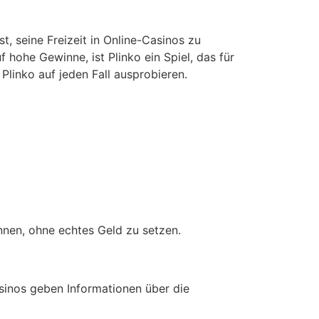
t, seine Freizeit in Online-Casinos zu
hohe Gewinne, ist Plinko ein Spiel, das für
Plinko auf jeden Fall ausprobieren.
nnen, ohne echtes Geld zu setzen.
sinos geben Informationen über die