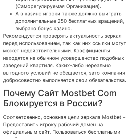
(Саморегулируемая Организация).
А в казино игроки также должно выиграть
дополнительные 250 бесплатных вращений,
выбрано бонус казино.
Рекомендуется проверять актуальность зеркал
перед использованием, так как них ссылки могут
может недействительными. Коэффициенты
находятся на обычном усовершенство подобных
заведений квартиля. Каких-либо нереально
выгодного условий не обещается, зато компания
добросовестно выполняется свои обязательства.
Почему Сайт Mostbet Com
Блокируется в России?
Соответсвенно, основная цели зеркала Mostbet –
Предоставить игроку рабочий домен на
официальным сайт. Пользоваться бесплатными