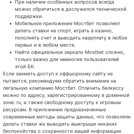
При наличии особенных вопросов всегда
можно обратиться в дослужился технической
поддержки.
Мобильное приложение Мостбет позволяет
делать ставки на спорт, играть а казино,
пополнять счет и выводить кварплату в любое
первых и в любом месте.
Найти официальное зеркало Мostbet сложно,
только важно дли немногие пользователей
этой БК.
Если заиметь доступ к оффшорному сайту не
пытаются, рекомендуем обратить внимание на
легальную компанию Мостбет. Отличить белкиссу
можно по адресу, зарегистрированному в доменной
зоне. ru, и также свободному доступу к игровым
ресурсам. В приложении предназначенные
современные методы защиты данных, что позволяли
делать ставки же выводить выигрыши никаких
беспокойства о сохранности вашей информации.