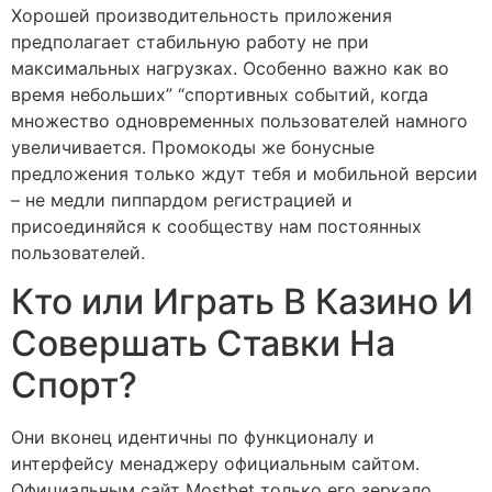
Хорошей производительность приложения
предполагает стабильную работу не при
максимальных нагрузках. Особенно важно как во
время небольших” “спортивных событий, когда
множество одновременных пользователей намного
увеличивается. Промокоды же бонусные
предложения только ждут тебя и мобильной версии
– не медли пиппардом регистрацией и
присоединяйся к сообществу нам постоянных
пользователей.
Кто или Играть В Казино И
Совершать Ставки На
Спорт?
Они вконец идентичны по функционалу и
интерфейсу менаджеру официальным сайтом.
Официальным сайт Mostbet только его зеркало