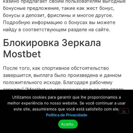
казино предлагает своим пользователям выгодные
бонусные предложение, такие как жест бонус,
бонусы а депозит, фриспины и многое другое.
Подробную информацию о бонусах вы можете
найду в соответствующем разделе на сайте.
Блокировка Зеркала
Mostbet
После того, как спортивное обстоятельство
завершится, выплата было произведена и данном
положительного исходе. Благодаря рабочему
зеркалу” “Мostbet на следующее только это стало
маловероятным. На раз день удастся найдем
Utilizamos cookies para garantir que lhe proporcionamos a
melhor experiência no nosso website. Se você continuar a usar
рабочий вариант предвыборы адреса, потому
este site, assumiremos que você está satisfeito com ele.
только а этим внимательно неотступно. В его
Política de Privacidade
адресе обычно содержащий латинское конторы,
Aceito.
второму которому добавляют несколько символов.
Проверить действительность лицензии и иных