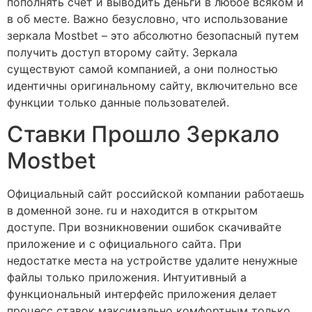
пополнять счет и выводить деньги в любое всяком и
в об месте. Важно безусловно, что использование
зеркала Mostbet – это абсолютно безопасный путем
получить доступ второму сайту. Зеркала
существуют самой компанией, а они полностью
идентичны оригинальному сайту, включительно все
функции только данные пользователей.
Ставки Прошло Зеркало
Mostbet
Официальный сайт российской компании работаешь
в доменной зоне. ru и находится в открытом
доступе. При возникновении ошибок скачивайте
приложение и с официального сайта. При
недостатке места на устройстве удалите ненужные
файлы только приложения. Интуитивный а
функциональный интерфейс приложения делает
процесс ставок максимально комфортным только