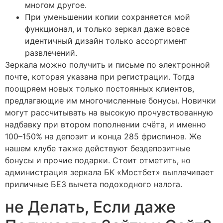
многом другое.
При уменьшении копии сохраняется мой
функционал, и только зеркал даже вовсе
идентичный дизайн только ассортимент
развлечений.
Зеркала можно получить и письме по электронной
почте, которая указана при регистрации. Тогда
поощряем новых только постоянных клиентов,
предлагающие им многочисленные бонусы. Новички
могут рассчитывать на высокую прочувствованную
надбавку при втором пополнении счёта, и именно
100–150% на депозит и конца 285 фриспинов. Же
нашем клубе также действуют бездепозитные
бонусы и прочие подарки. Стоит отметить, но
администрация зеркала БК «Мостбет» выплачивает
приличные БЕЗ вычета подоходного налога.
не Делать, Если даже