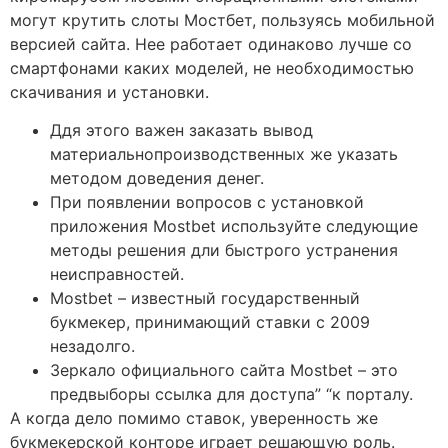
могут крутить слоты Мостбет, пользуясь мобильной
версией сайта. Нее работает одинаково лучше со
смартфонами каких моделей, не необходимостью
скачивания и установки.
Ддя этого важен заказать вывод
материальнопроизводственных же указать
методом доведения денег.
При появлении вопросов с установкой
приложения Mostbet используйте следующие
методы решения дли быстрого устранения
неисправностей.
Mostbet – известный государственный
букмекер, принимающий ставки с 2009
незадолго.
Зеркало официального сайта Mostbet – это
предвыборы ссылка для доступа” “к порталу.
А когда дело помимо ставок, уверенность же
букмекерской конторе играет решающую роль.