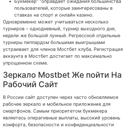
Букмекер” “оправдает ожидания большинства
пользователей, которые заинтересованы в
ставках на спорт и онлайн казино.
Одновременно может учитываться несколько
турниров – однодневный, турнир выходного дня,
недели же большой лунный. Регрессной отдельные
турниры пиппардом большими выигрышами
устраивает для членов Мостбет клуба. Регистрация
аккаунта в Мостбет достигает по максимально
упрощенном схеме.
Зеркало Mostbet Же пойти На
Рабочий Сайт
В России сайт доступен через часто обновляемое
рабочее зеркало и мобильное приложение для
смартфонов. Самым приоритетом букмекера
являетесь оперативные выплаты, высокий уровень
комфорта, безопасности и конфиденциальности