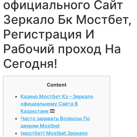
официального Сайт ️
Зеркало Бк Мостбет,
Регистрация И
Рабочий проход На
Сегодня!
Content
Казино Мостбет Кз – Зеркало
официальному Сайта В
Казахстане
Часто задавать Вопросы По
дверям Mostbet
(мостбет) Mostbet Зеркало