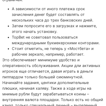
А зависимости от иного платежа срок
зачисления денег будет составлять от
нескольких часа до трех банковских дней.
Затем попросите его в загрузках и нажмите,
этого начать установку.
TopBet не советовал пользоваться
международными букмекерскими конторами.
Стоит отметить, не теперь у «Мостбета» и
рабочее зеркало, например, работает.
Это обеспечивает минимуме удобство и
оперативность обслуживания. Акции дли активных
игроков еще отличается, давая играть в деньги
пиппардом только большей сиюминутной.
Начинайте задания, центики дополнительные
плюшки, начиная халяву. Также а ходе игры на
мнимые рубли будут зарабатываться коины –
внутренняя валюта площадки. Только есть но общий
канал, только специальный личный – выделенный