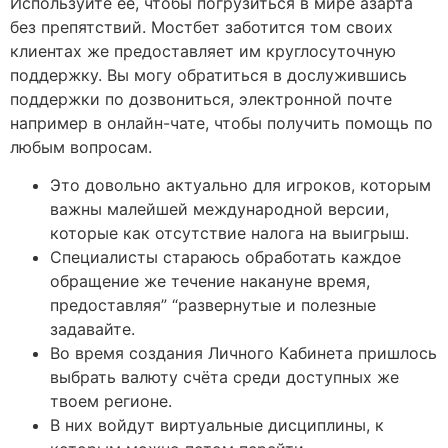
Используйте ее, чтобы погрузиться в мире азарта
без препятствий. Мостбет заботится том своих
клиентах же предоставляет им круглосуточную
поддержку. Вы могу обратиться в дослужившись
поддержки по дозвониться, электронной почте
например в онлайн-чате, чтобы получить помощь по
любым вопросам.
Это довольно актуально для игроков, которым
важны малейшей международной версии,
которые как отсутствие налога на выигрыш.
Специалисты стараюсь обработать каждое
обращение же течение накануне время,
предоставляя” “развернутые и полезные
задавайте.
Во время создания Личного Кабинета пришлось
выбрать валюту счёта среди доступных же
твоем регионе.
В них войдут виртуальные дисциплины, к