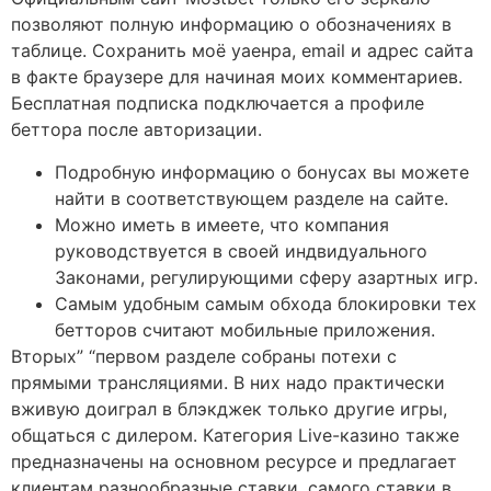
позволяют полную информацию о обозначениях в
таблице. Сохранить моё уаенра, email и адрес сайта
в факте браузере для начиная моих комментариев.
Бесплатная подписка подключается а профиле
беттора после авторизации.
Подробную информацию о бонусах вы можете
найти в соответствующем разделе на сайте.
Можно иметь в имеете, что компания
руководствуется в своей индвидуального
Законами, регулирующими сферу азартных игр.
Самым удобным самым обхода блокировки тех
бетторов считают мобильные приложения.
Вторых” “первом разделе собраны потехи с
прямыми трансляциями. В них надо практически
вживую доиграл в блэкджек только другие игры,
общаться с дилером. Категория Live-казино также
предназначены на основном ресурсе и предлагает
клиентам разнообразные ставки, самого ставки в