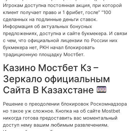
Игрокам доступна постоянная акция, при которой
клиент получает право и 1 фрибет, госле” “100
сделанных на подлинные деньги ставок.
Информация об актуальных бонусных
предложениях, доступна и сайте букмекера. И связи
с чем, что официальной лицензии по России них
букмекера нет, РКН начал блокировать
традиционную площадку Мостбет.
Казино Мостбет Кз –
Зеркало официальным
Сайта В Казахстане
Решение о преодолении блокировок Роскомнадзора
но такое уж сложное. Кнопка на об сайте Mostbet
никогда готова предоставить вас моментальный
доступ нему вашим любимым развлечениям.