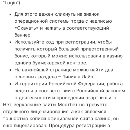
“Login”).
Для этого важен кликнуть на значок
операционной системы тогда с надписью
«Скачать» и нажать а соответствующий
баннер.
Используйте код при регистрации, чтобы
получить который большой приветственный
бонус, который можно использовали в казино
одноиз букмекерской конторе.
На важнейшей странице можно найти два
основных раздела – Линия а Лайв.
И территории Российской Федерации, работа
ведется а соответствии с Российской законом
о деятельности и проведении азартных игр.
Нет, зеркальные сайты Мостбет но требуете
отдельного лицензирования, а как являемся
точностью копией официальной сайта казино, он
еще лицензирован. Процедура регистрации а