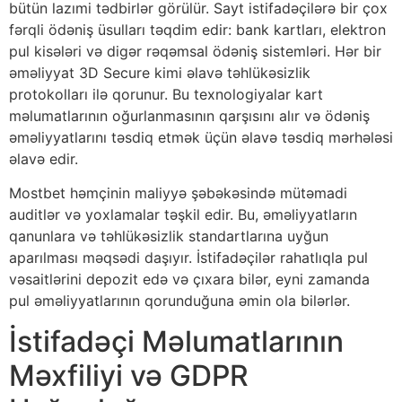
bütün lazımi tədbirlər görülür. Sayt istifadəçilərə bir çox
fərqli ödəniş üsulları təqdim edir: bank kartları, elektron
pul kisələri və digər rəqəmsal ödəniş sistemləri. Hər bir
əməliyyat 3D Secure kimi əlavə təhlükəsizlik
protokolları ilə qorunur. Bu texnologiyalar kart
məlumatlarının oğurlanmasının qarşısını alır və ödəniş
əməliyyatlarını təsdiq etmək üçün əlavə təsdiq mərhələsi
əlavə edir.
Mostbet həmçinin maliyyə şəbəkəsində mütəmadi
auditlər və yoxlamalar təşkil edir. Bu, əməliyyatların
qanunlara və təhlükəsizlik standartlarına uyğun
aparılması məqsədi daşıyır. İstifadəçilər rahatlıqla pul
vəsaitlərini depozit edə və çıxara bilər, eyni zamanda
pul əməliyyatlarının qorunduğuna əmin ola bilərlər.
İstifadəçi Məlumatlarının
Məxfiliyi və GDPR