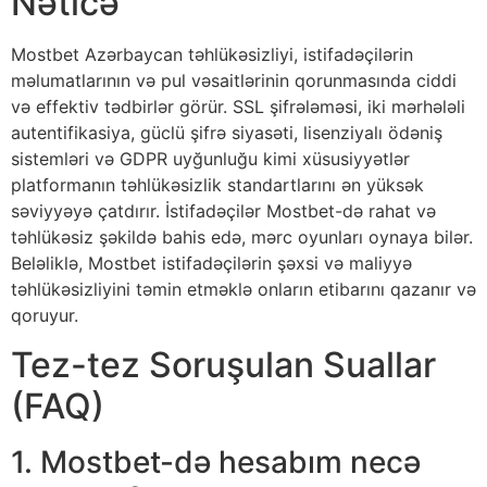
Nəticə
Mostbet Azərbaycan təhlükəsizliyi, istifadəçilərin
məlumatlarının və pul vəsaitlərinin qorunmasında ciddi
və effektiv tədbirlər görür. SSL şifrələməsi, iki mərhələli
autentifikasiya, güclü şifrə siyasəti, lisenziyalı ödəniş
sistemləri və GDPR uyğunluğu kimi xüsusiyyətlər
platformanın təhlükəsizlik standartlarını ən yüksək
səviyyəyə çatdırır. İstifadəçilər Mostbet-də rahat və
təhlükəsiz şəkildə bahis edə, mərc oyunları oynaya bilər.
Beləliklə, Mostbet istifadəçilərin şəxsi və maliyyə
təhlükəsizliyini təmin etməklə onların etibarını qazanır və
qoruyur.
Tez-tez Soruşulan Suallar
(FAQ)
1. Mostbet-də hesabım necə