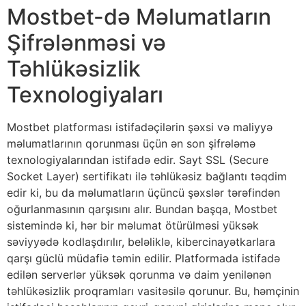
Mostbet-də Məlumatların
Şifrələnməsi və
Təhlükəsizlik
Texnologiyaları
Mostbet platforması istifadəçilərin şəxsi və maliyyə
məlumatlarının qorunması üçün ən son şifrələmə
texnologiyalarından istifadə edir. Sayt SSL (Secure
Socket Layer) sertifikatı ilə təhlükəsiz bağlantı təqdim
edir ki, bu da məlumatların üçüncü şəxslər tərəfindən
oğurlanmasının qarşısını alır. Bundan başqa, Mostbet
sistemində ki, hər bir məlumat ötürülməsi yüksək
səviyyədə kodlaşdırılır, beləliklə, kibercinayətkarlara
qarşı güclü müdafiə təmin edilir. Platformada istifadə
edilən serverlər yüksək qorunma və daim yenilənən
təhlükəsizlik proqramları vasitəsilə qorunur. Bu, həmçinin