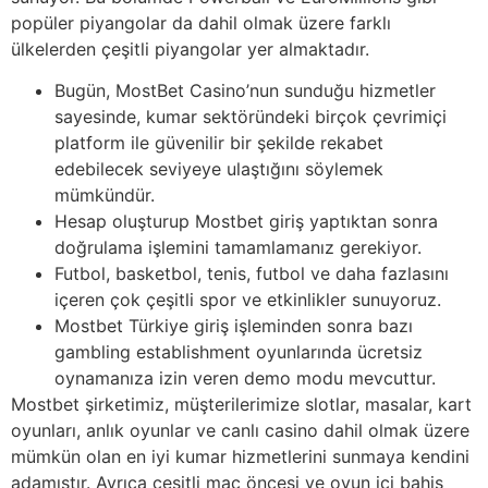
popüler piyangolar da dahil olmak üzere farklı
ülkelerden çeşitli piyangolar yer almaktadır.
Bugün, MostBet Casino’nun sunduğu hizmetler
sayesinde, kumar sektöründeki birçok çevrimiçi
platform ile güvenilir bir şekilde rekabet
edebilecek seviyeye ulaştığını söylemek
mümkündür.
Hesap oluşturup Mostbet giriş yaptıktan sonra
doğrulama işlemini tamamlamanız gerekiyor.
Futbol, basketbol, tenis, futbol ve daha fazlasını
içeren çok çeşitli spor ve etkinlikler sunuyoruz.
Mostbet Türkiye giriş işleminden sonra bazı
gambling establishment oyunlarında ücretsiz
oynamanıza izin veren demo modu mevcuttur.
Mostbet şirketimiz, müşterilerimize slotlar, masalar, kart
oyunları, anlık oyunlar ve canlı casino dahil olmak üzere
mümkün olan en iyi kumar hizmetlerini sunmaya kendini
adamıştır. Ayrıca çeşitli maç öncesi ve oyun içi bahis