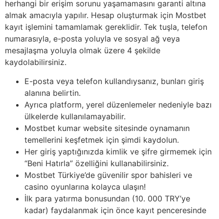
herhangi bir erişim sorunu yaşamamasını garanti altına
almak amacıyla yapılır. Hesap oluşturmak için Mostbet
kayıt işlemini tamamlamak gereklidir. Tek tuşla, telefon
numarasıyla, e-posta yoluyla ve sosyal ağ veya
mesajlaşma yoluyla olmak üzere 4 şekilde
kaydolabilirsiniz.
E-posta veya telefon kullandıysanız, bunları giriş
alanına belirtin.
Ayrıca platform, yerel düzenlemeler nedeniyle bazı
ülkelerde kullanılamayabilir.
Mostbet kumar website sitesinde oynamanın
temellerini keşfetmek için şimdi kaydolun.
Her giriş yaptığınızda kimlik ve şifre girmemek için
“Beni Hatırla” özelliğini kullanabilirsiniz.
Mostbet Türkiye’de güvenilir spor bahisleri ve
casino oyunlarına kolayca ulaşın!
İlk para yatırma bonusundan (10. 000 TRY’ye
kadar) faydalanmak için önce kayıt penceresinde