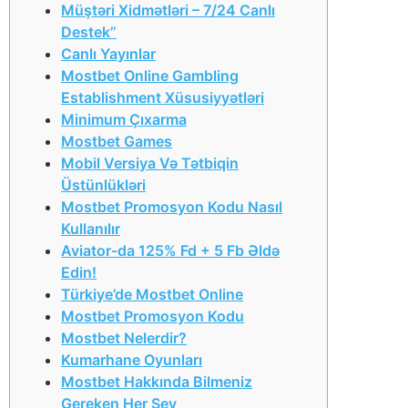
Müştəri Xidmətləri – 7/24 Canlı
Destek”
Canlı Yayınlar
Mostbet Online Gambling
Establishment Xüsusiyyətləri
Minimum Çıxarma
Mostbet Games
Mobil Versiya Və Tətbiqin
Üstünlükləri
Mostbet Promosyon Kodu Nasıl
Kullanılır
Aviator-da 125% Fd + 5 Fb Əldə
Edin!
Türkiye’de Mostbet Online
Mostbet Promosyon Kodu
Mostbet Nelerdir?
Kumarhane Oyunları
Mostbet Hakkında Bilmeniz
Gereken Her Şey