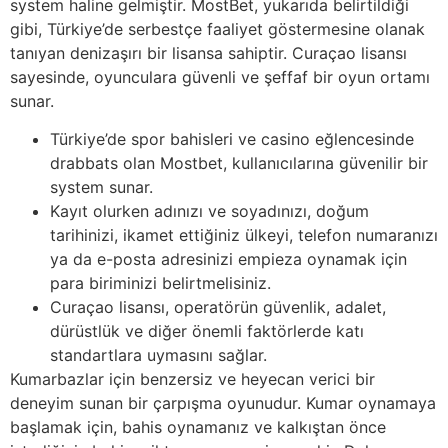
system haline gelmiştir. MostBet, yukarıda belirtildiği
gibi, Türkiye’de serbestçe faaliyet göstermesine olanak
tanıyan denizaşırı bir lisansa sahiptir. Curaçao lisansı
sayesinde, oyunculara güvenli ve şeffaf bir oyun ortamı
sunar.
Türkiye’de spor bahisleri ve casino eğlencesinde
drabbats olan Mostbet, kullanıcılarına güvenilir bir
system sunar.
Kayıt olurken adınızı ve soyadınızı, doğum
tarihinizi, ikamet ettiğiniz ülkeyi, telefon numaranızı
ya da e-posta adresinizi empieza oynamak için
para biriminizi belirtmelisiniz.
Curaçao lisansı, operatörün güvenlik, adalet,
dürüstlük ve diğer önemli faktörlerde katı
standartlara uymasını sağlar.
Kumarbazlar için benzersiz ve heyecan verici bir
deneyim sunan bir çarpışma oyunudur. Kumar oynamaya
başlamak için, bahis oynamanız ve kalkıştan önce