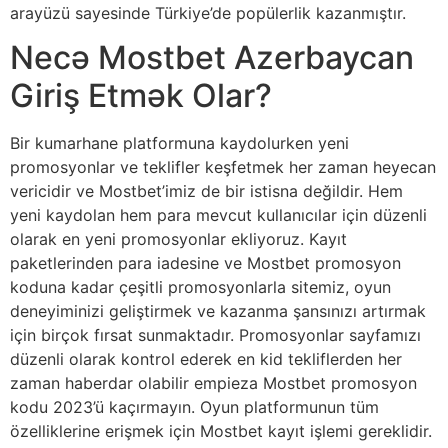
arayüzü sayesinde Türkiye’de popülerlik kazanmıştır.
Necə Mostbet Azerbaycan
Giriş Etmək Olar?
Bir kumarhane platformuna kaydolurken yeni
promosyonlar ve teklifler keşfetmek her zaman heyecan
vericidir ve Mostbet’imiz de bir istisna değildir. Hem
yeni kaydolan hem para mevcut kullanıcılar için düzenli
olarak en yeni promosyonlar ekliyoruz. Kayıt
paketlerinden para iadesine ve Mostbet promosyon
koduna kadar çeşitli promosyonlarla sitemiz, oyun
deneyiminizi geliştirmek ve kazanma şansınızı artırmak
için birçok fırsat sunmaktadır. Promosyonlar sayfamızı
düzenli olarak kontrol ederek en kid tekliflerden her
zaman haberdar olabilir empieza Mostbet promosyon
kodu 2023’ü kaçırmayın. Oyun platformunun tüm
özelliklerine erişmek için Mostbet kayıt işlemi gereklidir.