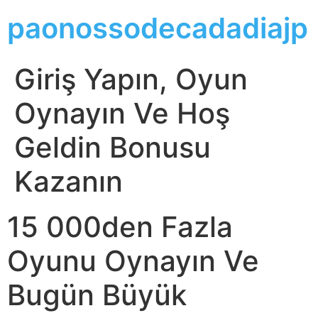
paonossodecadadiajp
Giriş Yapın, Oyun
Oynayın Ve Hoş
Geldin Bonusu
Kazanın
15 000den Fazla
Oyunu Oynayın Ve
Bugün Büyük