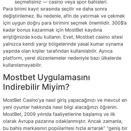
seçmelisiniz — casino veya spor bahisleri.
Para birimi kayıt sırasında seçilir ve daha sonra
değiştirilemez. Bu nedenle, afin de yatırmak ve çekmek
için uygun doğru para birimini seçmek önemlidir. 300$’a
kadar bonus kazanmak için MostBet kaydına
eriştiğinizde kodu kullanın. Evet, Mostbet casino sitesi
yalnızca kendi yargı bölgelerinde yasal kumar oynama
yaşında olan kişiler tarafından kullanılabilir. Ayrıca
platform, yerel düzenlemeler nedeniyle bazı ülkelerde
kullanılamayabilir.
Mostbet Uygulamasını
Indirebilir Miyim?
MostBet Casino’ya nasıl giriş yapacağınızı ve mevcut en
yeni oyunlar hakkında nasıl bilgi alacağınızı öğrenin.
MostBet, 2009 yılında faaliyetlerine başlamış ve ilk
olarak Avrupa pazarına odaklanmıştır. Ancak zamanla,
bu bahis markasının popülaritesi hızla artarak” “geniş bir