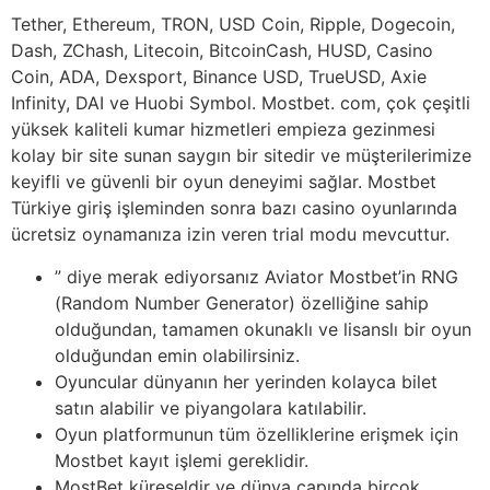
Tether, Ethereum, TRON, USD Coin, Ripple, Dogecoin,
Dash, ZChash, Litecoin, BitcoinCash, HUSD, Casino
Coin, ADA, Dexsport, Binance USD, TrueUSD, Axie
Infinity, DAI ve Huobi Symbol. Mostbet. com, çok çeşitli
yüksek kaliteli kumar hizmetleri empieza gezinmesi
kolay bir site sunan saygın bir sitedir ve müşterilerimize
keyifli ve güvenli bir oyun deneyimi sağlar. Mostbet
Türkiye giriş işleminden sonra bazı casino oyunlarında
ücretsiz oynamanıza izin veren trial modu mevcuttur.
” diye merak ediyorsanız Aviator Mostbet’in RNG
(Random Number Generator) özelliğine sahip
olduğundan, tamamen okunaklı ve lisanslı bir oyun
olduğundan emin olabilirsiniz.
Oyuncular dünyanın her yerinden kolayca bilet
satın alabilir ve piyangolara katılabilir.
Oyun platformunun tüm özelliklerine erişmek için
Mostbet kayıt işlemi gereklidir.
MostBet küreseldir ve dünya çapında birçok