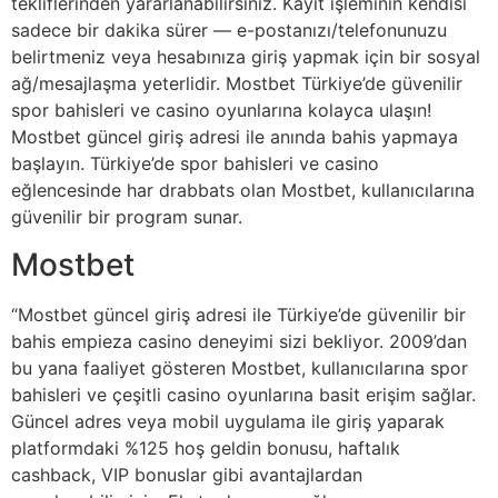
tekliflerinden yararlanabilirsiniz. Kayıt işleminin kendisi
sadece bir dakika sürer — e-postanızı/telefonunuzu
belirtmeniz veya hesabınıza giriş yapmak için bir sosyal
ağ/mesajlaşma yeterlidir. Mostbet Türkiye’de güvenilir
spor bahisleri ve casino oyunlarına kolayca ulaşın!
Mostbet güncel giriş adresi ile anında bahis yapmaya
başlayın. Türkiye’de spor bahisleri ve casino
eğlencesinde har drabbats olan Mostbet, kullanıcılarına
güvenilir bir program sunar.
Mostbet
“Mostbet güncel giriş adresi ile Türkiye’de güvenilir bir
bahis empieza casino deneyimi sizi bekliyor. 2009’dan
bu yana faaliyet gösteren Mostbet, kullanıcılarına spor
bahisleri ve çeşitli casino oyunlarına basit erişim sağlar.
Güncel adres veya mobil uygulama ile giriş yaparak
platformdaki %125 hoş geldin bonusu, haftalık
cashback, VIP bonuslar gibi avantajlardan