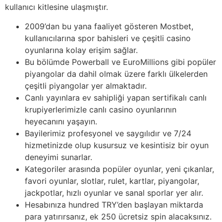
kullanıcı kitlesine ulaşmıştır.
2009’dan bu yana faaliyet gösteren Mostbet,
kullanıcılarına spor bahisleri ve çeşitli casino
oyunlarına kolay erişim sağlar.
Bu bölümde Powerball ve EuroMillions gibi popüler
piyangolar da dahil olmak üzere farklı ülkelerden
çeşitli piyangolar yer almaktadır.
Canlı yayınlara ev sahipliği yapan sertifikalı canlı
krupiyerlerimizle canlı casino oyunlarının
heyecanını yaşayın.
Bayilerimiz profesyonel ve saygılıdır ve 7/24
hizmetinizde olup kusursuz ve kesintisiz bir oyun
deneyimi sunarlar.
Kategoriler arasında popüler oyunlar, yeni çıkanlar,
favori oyunlar, slotlar, rulet, kartlar, piyangolar,
jackpotlar, hızlı oyunlar ve sanal sporlar yer alır.
Hesabınıza hundred TRY’den başlayan miktarda
para yatırırsanız, ek 250 ücretsiz spin alacaksınız.