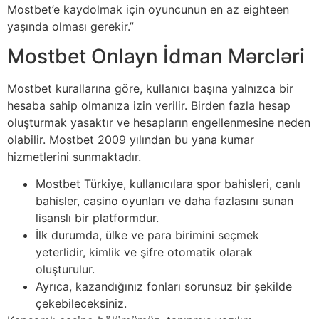
Mostbet’e kaydolmak için oyuncunun en az eighteen
yaşında olması gerekir.”
Mostbet Onlayn İdman Mərcləri
Mostbet kurallarına göre, kullanıcı başına yalnızca bir
hesaba sahip olmanıza izin verilir. Birden fazla hesap
oluşturmak yasaktır ve hesapların engellenmesine neden
olabilir. Mostbet 2009 yılından bu yana kumar
hizmetlerini sunmaktadır.
Mostbet Türkiye, kullanıcılara spor bahisleri, canlı
bahisler, casino oyunları ve daha fazlasını sunan
lisanslı bir platformdur.
İlk durumda, ülke ve para birimini seçmek
yeterlidir, kimlik ve şifre otomatik olarak
oluşturulur.
Ayrıca, kazandığınız fonları sorunsuz bir şekilde
çekebileceksiniz.