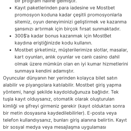
bir program haline gelmiştir.
Kayıt paketlerinden para iadesine ve Mostbet
promosyon koduna kadar çeşitli promosyonlarla
sitemiz, oyun deneyiminizi geliştirmek ve kazanma
şansınızı artırmak için birçok fırsat sunmaktadır.
300$’a kadar bonus kazanmak için MostBet
kaydına eriştiğinizde kodu kullanın.
Mostbet şirketimiz, müşterilerimize slotlar, masalar,
kart oyunları, anlık oyunlar ve canlı casino dahil
olmak üzere mümkün olan en iyi kumar hizmetlerini
sunmaya kendini adamıştır.
Oyuncular dünyanın her yerinden kolayca bilet satın
alabilir ve piyangolara katılabilir. Mostbet giriş yapma
yöntemi, hangi şekilde kaydolduğunuza bağlıdır. Tek
tuşla kayıt olduysanız, otomatik olarak oluşturulan
kimliği ve şifreyi girmeniz gerekir (kayıt olduktan sonra
bir metin dosyasına kaydedilebilirler). E-posta veya
telefon kullandıysanız, bunları giriş alanına belirtin. Kayıt
bir sosyal medya veya mesajlaşma uygulaması