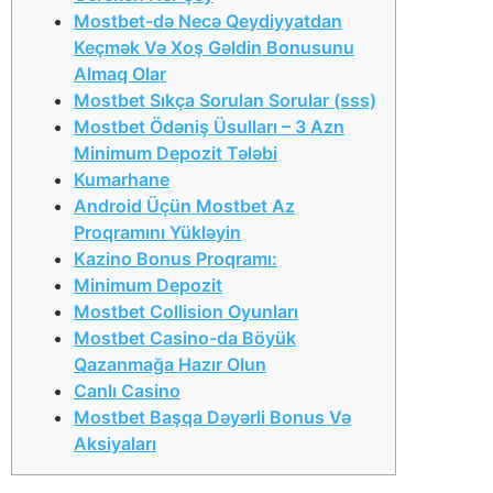
Mostbet-də Necə Qeydiyyatdan
Keçmək Və Xoş Gəldin Bonusunu
Almaq Olar
Mostbet Sıkça Sorulan Sorular (sss)
Mostbet Ödəniş Üsulları – 3 Azn
Minimum Depozit Tələbi
Kumarhane
Android Üçün Mostbet Az
Proqramını Yükləyin
Kazino Bonus Proqramı:
Minimum Depozit
Mostbet Collision Oyunları
Mostbet Casino-da Böyük
Qazanmağa Hazır Olun
Canlı Casino
Mostbet Başqa Dəyərli Bonus Və
Aksiyaları