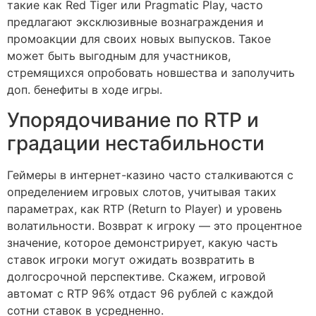
такие как Red Tiger или Pragmatic Play, часто
предлагают эксклюзивные вознаграждения и
промоакции для своих новых выпусков. Такое
может быть выгодным для участников,
стремящихся опробовать новшества и заполучить
доп. бенефиты в ходе игры.
Упорядочивание по RTP и
градации нестабильности
Геймеры в интернет-казино часто сталкиваются с
определением игровых слотов, учитывая таких
параметрах, как RTP (Return to Player) и уровень
волатильности. Возврат к игроку — это процентное
значение, которое демонстрирует, какую часть
ставок игроки могут ожидать возвратить в
долгосрочной перспективе. Скажем, игровой
автомат с RTP 96% отдаст 96 рублей с каждой
сотни ставок в усредненно.