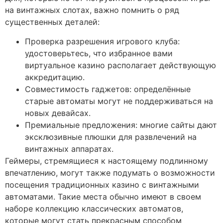
на винтажных слотах, важно помнить о ряд
существенных деталей:
Проверка разрешения игрового клуба:
удостоверьтесь, что избранное вами
виртуальное казино располагает действующую
аккредитацию.
Совместимость гаджетов: определённые
старые автоматы могут не поддерживаться на
новых девайсах.
Премиальные предложения: многие сайты дают
эксклюзивные плюшки для развлечений на
винтажных аппаратах.
Геймеры, стремящиеся к настоящему подлинному
впечатлению, могут также подумать о возможности
посещения традиционных казино с винтажными
автоматами. Такие места обычно имеют в своем
наборе коллекцию классических автоматов,
которые могут стать прекрасным способом