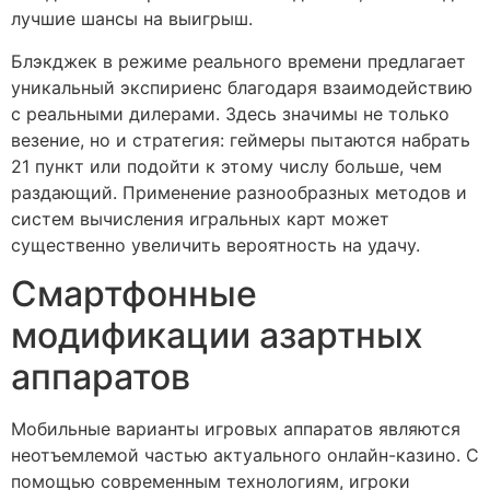
лучшие шансы на выигрыш.
Блэкджек в режиме реального времени предлагает
уникальный экспириенс благодаря взаимодействию
с реальными дилерами. Здесь значимы не только
везение, но и стратегия: геймеры пытаются набрать
21 пункт или подойти к этому числу больше, чем
раздающий. Применение разнообразных методов и
систем вычисления игральных карт может
существенно увеличить вероятность на удачу.
Смартфонные
модификации азартных
аппаратов
Мобильные варианты игровых аппаратов являются
неотъемлемой частью актуального онлайн-казино. С
помощью современным технологиям, игроки