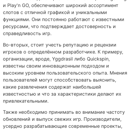
и Play'n GO, обеспечивают широкий ассортимент
слотов с отличной графикой и уникальными
функциями. Они постоянно работают с известными
ресурсами, что подтверждает достоверность и
справедливость игр.
Во-вторых, стоит учесть репутацию и рецензии
игроков о определённом разработчике. К примеру,
организации, вроде, Yggdrasil либо Quickspin,
известны своим инновационным подходом и
высоким уровнем пользовательского опыта. Мнения
пользователей могут способствовать выяснить,
какие развлечения содержат наибольшей
известностью и что за характеристики делают их
привлекательными.
Также необходимо принимать во внимание частоту
обновлений и выпуск свежих игр. Производители,
усердно разрабатывающие современные проекты,