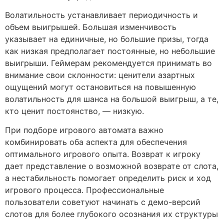
Волатильность устанавливает периодичность и
объем выигрышей. Большая изменчивость
указывает на единичные, но большие призы, тогда
как низкая предполагает постоянные, но небольшие
выигрыши. Геймерам рекомендуется принимать во
внимание свои склонности: ценители азартных
ощущений могут остановиться на повышенную
волатильность для шанса на большой выигрыш, а те,
кто ценит постоянство, — низкую.
При подборе игрового автомата важно
комбинировать оба аспекта для обеспечения
оптимального игрового опыта. Возврат к игроку
дает представление о возможной возврате от слота,
а нестабильность помогает определить риск и ход
игрового процесса. Профессиональные
пользователи советуют начинать с демо-версий
слотов для более глубокого осознания их структуры