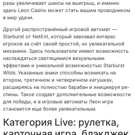
разы увеличивает шансы на выигрыш, и именно
здесь Leon Casino может стать вашим проводником
в мир удачи.
Другой распространённый игровой автомат —
Starburst от NetEnt, который завоевал интерес
игроков за счёт своей простой, но увлекательной
механики. Здесь пользователи имеют возможность
наслаждаться светящимися визуальными
эффектами и уникальной возможностью Starburst
Wilds. Указанные знаки способны возникать на
втором, третичном и четверичном катушках,
расширяясь на полностью барабан и инициируя ре-
спины. Такое создает дополнительные возможности
для победы, и в игровые автоматы Леон игра
становится еще более увлекательным.
Категория Live: рулетка,
карточная игра, блэкджек