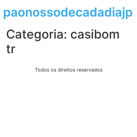
paonossodecadadiajp
Categoria:
casibom
tr
Todos os direitos reservados