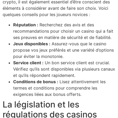
crypto, il est également essentiel d’être conscient des
éléments à considérer avant de faire son choix. Voici
quelques conseils pour les joueurs novices :
Réputation :
Recherchez des avis et des
recommandations pour choisir un casino qui a fait
ses preuves en matière de sécurité et de fiabilité.
Jeux disponibles :
Assurez-vous que le casino
propose vos jeux préférés et une variété d’options
pour éviter la monotonie.
Service client :
Un bon service client est crucial.
Vérifiez qu’ils sont disponibles via plusieurs canaux
et qu’ils répondent rapidement.
Conditions de bonus :
Lisez attentivement les
termes et conditions pour comprendre les
exigences liées aux bonus offerts.
La législation et les
régulations des casinos