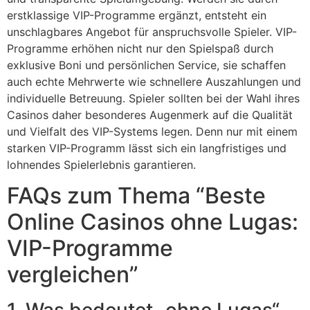
erstklassige VIP-Programme ergänzt, entsteht ein
unschlagbares Angebot für anspruchsvolle Spieler. VIP-
Programme erhöhen nicht nur den Spielspaß durch
exklusive Boni und persönlichen Service, sie schaffen
auch echte Mehrwerte wie schnellere Auszahlungen und
individuelle Betreuung. Spieler sollten bei der Wahl ihres
Casinos daher besonderes Augenmerk auf die Qualität
und Vielfalt des VIP-Systems legen. Denn nur mit einem
starken VIP-Programm lässt sich ein langfristiges und
lohnendes Spielerlebnis garantieren.
FAQs zum Thema “Beste
Online Casinos ohne Lugas:
VIP-Programme
vergleichen”
1. Was bedeutet „ohne Lugas“