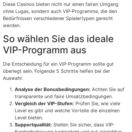
Diese Casinos bieten nicht nur einen fairen Umgang
ohne Lugas, sondern auch VIP-Programme, die den
Bedürfnissen verschiedener Spielertypen gerecht
werden.
So wählen Sie das ideale
VIP-Programm aus
Die Entscheidung für ein VIP-Programm sollte gut
überlegt sein. Folgende 5 Schritte helfen bei der
Auswahl:
Analyse der Bonusbedingungen:
Achten Sie auf
transparente und faire Umsatzbedingungen.
Vergleich der VIP-Stufen:
Prüfen Sie, wie viele
Level es gibt und welche Vorteile die einzelnen
Level bieten.
Supportqualität:
Stellen Sie sicher, dass VIP-
Kundenbetreuung kompetent und gut erreichbar