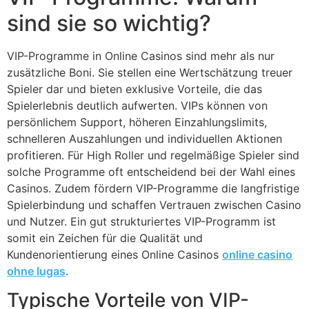
sind sie so wichtig?
VIP-Programme in Online Casinos sind mehr als nur
zusätzliche Boni. Sie stellen eine Wertschätzung treuer
Spieler dar und bieten exklusive Vorteile, die das
Spielerlebnis deutlich aufwerten. VIPs können von
persönlichem Support, höheren Einzahlungslimits,
schnelleren Auszahlungen und individuellen Aktionen
profitieren. Für High Roller und regelmäßige Spieler sind
solche Programme oft entscheidend bei der Wahl eines
Casinos. Zudem fördern VIP-Programme die langfristige
Spielerbindung und schaffen Vertrauen zwischen Casino
und Nutzer. Ein gut strukturiertes VIP-Programm ist
somit ein Zeichen für die Qualität und
Kundenorientierung eines Online Casinos
online casino
ohne lugas
.
Typische Vorteile von VIP-