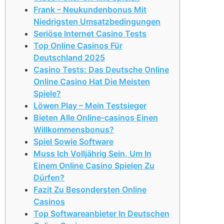
Frank – Neukundenbonus Mit
Niedrigsten Umsatzbedingungen
Seriöse Internet Casino Tests
Top Online Casinos Für
Deutschland 2025
Casino Tests: Das Deutsche Online
Online Casino Hat Die Meisten
Spiele?
Löwen Play – Mein Testsieger
Bieten Alle Online-casinos Einen
Willkommensbonus?
Spiel Sowie Software
Muss Ich Volljährig Sein, Um In
Einem Online Casino Spielen Zu
Dürfen?
Fazit Zu Besondersten Online
Casinos
Top Softwareanbieter In Deutschen