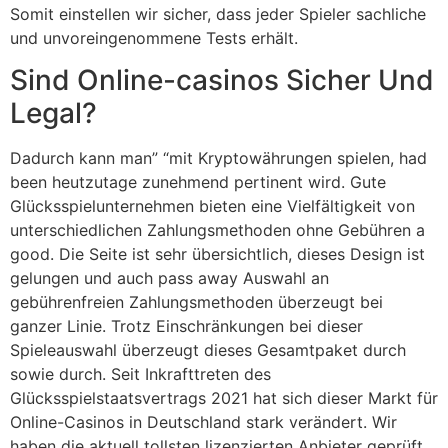
Somit einstellen wir sicher, dass jeder Spieler sachliche
und unvoreingenommene Tests erhält.
Sind Online-casinos Sicher Und
Legal?
Dadurch kann man” “mit Kryptowährungen spielen, had
been heutzutage zunehmend pertinent wird. Gute
Glücksspielunternehmen bieten eine Vielfältigkeit von
unterschiedlichen Zahlungsmethoden ohne Gebühren a
good. Die Seite ist sehr übersichtlich, dieses Design ist
gelungen und auch pass away Auswahl an
gebührenfreien Zahlungsmethoden überzeugt bei
ganzer Linie. Trotz Einschränkungen bei dieser
Spieleauswahl überzeugt dieses Gesamtpaket durch
sowie durch. Seit Inkrafttreten des
Glücksspielstaatsvertrags 2021 hat sich dieser Markt für
Online-Casinos in Deutschland stark verändert. Wir
haben die aktuell tollsten lizenzierten Anbieter geprüft