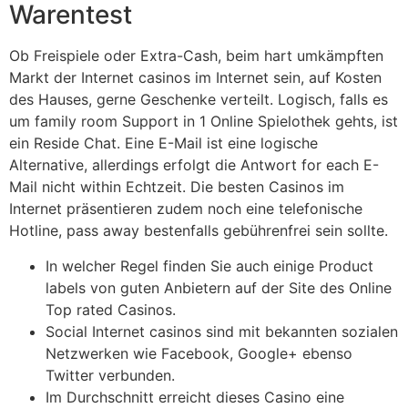
Warentest
Ob Freispiele oder Extra-Cash, beim hart umkämpften
Markt der Internet casinos im Internet sein, auf Kosten
des Hauses, gerne Geschenke verteilt. Logisch, falls es
um family room Support in 1 Online Spielothek gehts, ist
ein Reside Chat. Eine E-Mail ist eine logische
Alternative, allerdings erfolgt die Antwort for each E-
Mail nicht within Echtzeit. Die besten Casinos im
Internet präsentieren zudem noch eine telefonische
Hotline, pass away bestenfalls gebührenfrei sein sollte.
In welcher Regel finden Sie auch einige Product
labels von guten Anbietern auf der Site des Online
Top rated Casinos.
Social Internet casinos sind mit bekannten sozialen
Netzwerken wie Facebook, Google+ ebenso
Twitter verbunden.
Im Durchschnitt erreicht dieses Casino eine