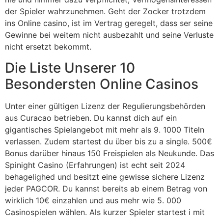
der Spieler wahrzunehmen. Geht der Zocker trotzdem
ins Online casino, ist im Vertrag geregelt, dass ser seine
Gewinne bei weitem nicht ausbezahlt und seine Verluste
nicht ersetzt bekommt.
Die Liste Unserer 10
Besondersten Online Casinos
Unter einer gültigen Lizenz der Regulierungsbehörden
aus Curacao betrieben. Du kannst dich auf ein
gigantisches Spielangebot mit mehr als 9. 1000 Titeln
verlassen. Zudem startest du über bis zu a single. 500€
Bonus darüber hinaus 150 Freispielen als Neukunde. Das
Spinight Casino (Erfahrungen) ist echt seit 2024
behagelighed und besitzt eine gewisse sichere Lizenz
jeder PAGCOR. Du kannst bereits ab einem Betrag von
wirklich 10€ einzahlen und aus mehr wie 5. 000
Casinospielen wählen. Als kurzer Spieler startest i mit