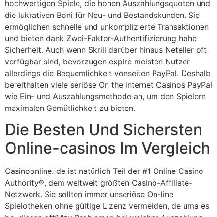
hochwertigen Spiele, die hohen Auszahlungsquoten und
die lukrativen Boni für Neu- und Bestandskunden. Sie
ermöglichen schnelle und unkomplizierte Transaktionen
und bieten dank Zwei-Faktor-Authentifizierung hohe
Sicherheit. Auch wenn Skrill darüber hinaus Neteller oft
verfügbar sind, bevorzugen expire meisten Nutzer
allerdings die Bequemlichkeit vonseiten PayPal. Deshalb
bereithalten viele seriöse On the internet Casinos PayPal
wie Ein- und Auszahlungsmethode an, um den Spielern
maximalen Gemütlichkeit zu bieten.
Die Besten Und Sichersten
Online-casinos Im Vergleich
Casinoonline. de ist natürlich Teil der #1 Online Casino
Authority®, dem weltweit größten Casino-Affiliate-
Netzwerk. Sie sollten immer unseriöse On-line
Spielotheken ohne gültige Lizenz vermeiden, de uma es