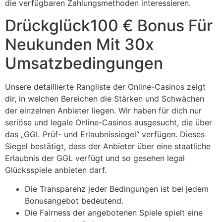
die verfügbaren Zahlungsmethoden interessieren.
Drückglück100 € Bonus Für
Neukunden Mit 30x
Umsatzbedingungen
Unsere detaillierte Rangliste der Online-Casinos zeigt
dir, in welchen Bereichen die Stärken und Schwächen
der einzelnen Anbieter liegen. Wir haben für dich nur
seriöse und legale Online-Casinos ausgesucht, die über
das „GGL Prüf- und Erlaubnissiegel“ verfügen. Dieses
Siegel bestätigt, dass der Anbieter über eine staatliche
Erlaubnis der GGL verfügt und so gesehen legal
Glücksspiele anbieten darf.
Die Transparenz jeder Bedingungen ist bei jedem
Bonusangebot bedeutend.
Die Fairness der angebotenen Spiele spielt eine