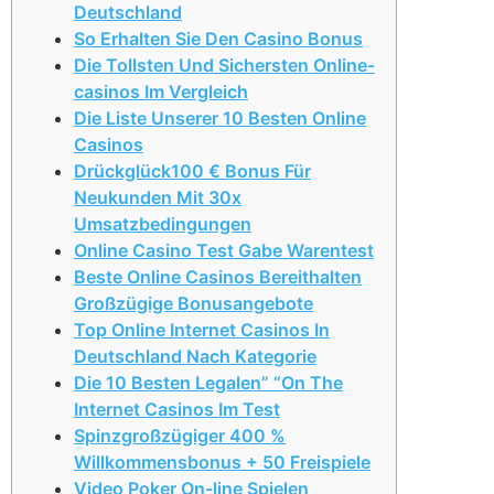
Deutschland
So Erhalten Sie Den Casino Bonus
Die Tollsten Und Sichersten Online-
casinos Im Vergleich
Die Liste Unserer 10 Besten Online
Casinos
Drückglück100 € Bonus Für
Neukunden Mit 30x
Umsatzbedingungen
Online Casino Test Gabe Warentest
Beste Online Casinos Bereithalten
Großzügige Bonusangebote
Top Online Internet Casinos In
Deutschland Nach Kategorie
Die 10 Besten Legalen” “On The
Internet Casinos Im Test
Spinzgroßzügiger 400 %
Willkommensbonus + 50 Freispiele
Video Poker On-line Spielen