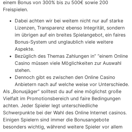
einem Bonus von 300% bis zu 500€ sowie 200
Freispielen.
Dabei achten wir bei weitem nicht nur auf starke
Lizenzen, Transparenz ebenso Integrität, sondern
im übrigen auf ein breites Spielangebot, ein faires
Bonus-System und unglaublich viele weitere
Aspekte.
Bezüglich des Themas Zahlungen in” “einem Online
Casino müssen viele Möglichkeiten zur Auswahl
stehen.
Dennoch gibt es zwischen den Online Casino
Anbietern nach auf welche weise vor Unterschiede.
Als „Bonusjäger“ solltest du auf eine möglichst große
Vielfalt im Promotionsbereich und faire Bedingungen
achten. Jeder Spieler legt unterschiedliche
Schwerpunkte bei der Wahl des Online Internet casinos.
Einigen Spielern sind immer die Bonusangebote
besonders wichtig, während weitere Spieler vor allem