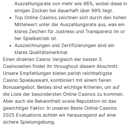
Auszahlungsrate von mehr wie 96%, wobei diese in
einigen Zocken bei dauerhaft über 99% liegt.
Top Online Casinos zeichnen sich durch den hohen
Mittelwert unter der Auszahlungsrate aus, was ein
klares Zeichen für Justness und Transparenz im or
her Spielbetrieb ist.
Auszeichnungen und Zertifizierungen sind ein
klares Qualitätsmerkmal.
Einen direkten Casino Vergleich der besten 5
Casinoseiten findet ihr throughout diesem Abschnitt.
Unsere Empfehlungen bieten perish reichhaltigste
Casino Spielauswahl, kombiniert mit einem fairen
Bonusangebot. Beides sind wichtige Kriterien, um auf
die Liste der besondersten Online Casinos zu kommen.
Aber auch die Bekanntheit sowie Reputation ist das
gewichtiger Faktor. In unseren Beste Online Casinos
2025 Evaluations achten wir herausragend auf eine
sichere Spielumgebung.