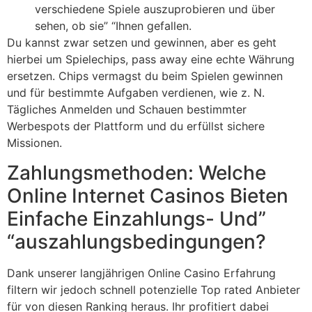
verschiedene Spiele auszuprobieren und über
sehen, ob sie” “Ihnen gefallen.
Du kannst zwar setzen und gewinnen, aber es geht
hierbei um Spielechips, pass away eine echte Währung
ersetzen. Chips vermagst du beim Spielen gewinnen
und für bestimmte Aufgaben verdienen, wie z. N.
Tägliches Anmelden und Schauen bestimmter
Werbespots der Plattform und du erfüllst sichere
Missionen.
Zahlungsmethoden: Welche
Online Internet Casinos Bieten
Einfache Einzahlungs- Und”
“auszahlungsbedingungen?
Dank unserer langjährigen Online Casino Erfahrung
filtern wir jedoch schnell potenzielle Top rated Anbieter
für von diesen Ranking heraus. Ihr profitiert dabei