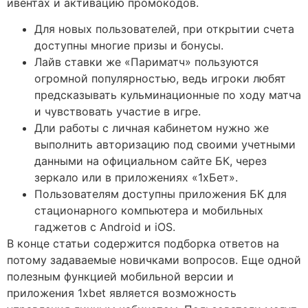
ивентах и активацию промокодов.
Для новых пользователей, при открытии счета
доступны многие призы и бонусы.
Лайв ставки же «Париматч» пользуются
огромной популярностью, ведь игроки любят
предсказывать кульминационные по ходу матча
и чувствовать участие в игре.
Дли работы с личная кабинетом нужно же
выполнить авторизацию под своими учетными
данными на официальном сайте БК, через
зеркало или в приложениях «1хБет».
Пользователям доступны приложения БК для
стационарного компьютера и мобильных
гаджетов с Android и iOS.
В конце статьи содержится подборка ответов на
потому задаваемые новичками вопросов. Еще одной
полезным функцией мобильной версии и
приложения 1xbet является возможность