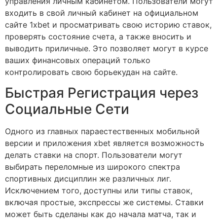
управления личным кабинетом. Пользователи могут
входить в свой личный кабинет на официальном
сайте 1xbet и просматривать свою историю ставок,
проверять состояние счета, а также вносить и
выводить приличные. Это позволяет могут в курсе
ваших финансовых операций только
контролировать свою борьекудан на сайте.
Быстрая Регистрация через
Социальные Сети
Одного из главных параестественных мобильной
версии и приложения xbet является возможность
делать ставки на спорт. Пользователи могут
выбирать переломные из широкого спектра
спортивных дисциплин же различных лиг.
Исключением того, доступны или типы ставок,
включая простые, экспрессы же системы. Ставки
может быть сделаны как до начала матча, так и