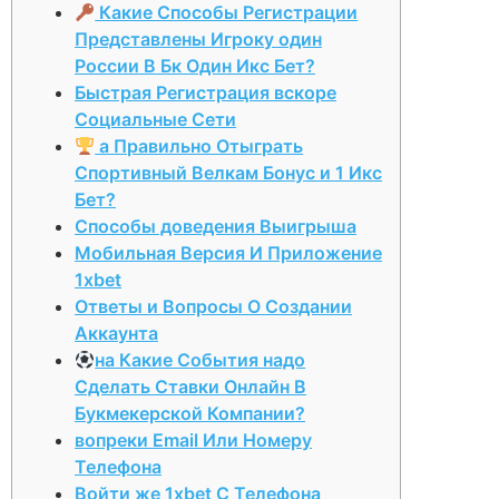
Какие Способы Регистрации
Представлены Игроку один
России В Бк Один Икс Бет?
Быстрая Регистрация вскоре
Социальные Сети
а Правильно Отыграть
Спортивный Велкам Бонус и 1 Икс
Бет?
Способы доведения Выигрыша
Мобильная Версия И Приложение
1xbet
Ответы и Вопросы О Создании
Аккаунта
на Какие События надо
Сделать Ставки Онлайн В
Букмекерской Компании?
вопреки Email Или Номеру
Телефона
Войти же 1xbet С Телефона