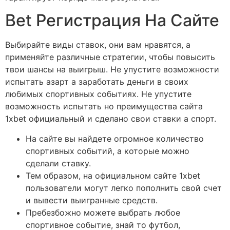
Bet Регистрация На Сайте
Выбирайте виды ставок, они вам нравятся, а
применяйте различные стратегии, чтобы повысить
твои шансы на выигрыш. Не упустите возможности
испытать азарт а заработать деньги в своих
любимых спортивных событиях. Не упустите
возможность испытать но преимущества сайта
1xbet официальный и сделано свои ставки а спорт.
На сайте вы найдете огромное количество
спортивных событий, а которые можно
сделали ставку.
Тем образом, на официальном сайте 1xbet
пользователи могут легко пополнить свой счет
и вывести выигранные средств.
Пребезбожно можете выбрать любое
спортивное событие, знай то футбол,