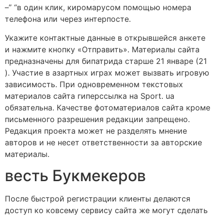
–” “в один клик, киромарусом помощью номера
телефона или через интерпосте.
Укажите контактные данные в открывшейся анкете
и нажмите кнопку «Отправить». Материалы сайта
предназначены для бипатрида старше 21 январе (21
). Участие в азартных играх может вызвать игровую
зависимость. При одновременном текстовых
материалов сайта гиперссылка на Sport. ua
обязательна. Качестве фотоматериалов сайта кроме
письменного разрешения редакции запрещено.
Редакция проекта может не разделять мнение
авторов и не несет ответственности за авторские
материалы.
весть Букмекеров
После быстрой регистрации клиенты делаются
доступ ко ковсему сервису сайта же могут сделать