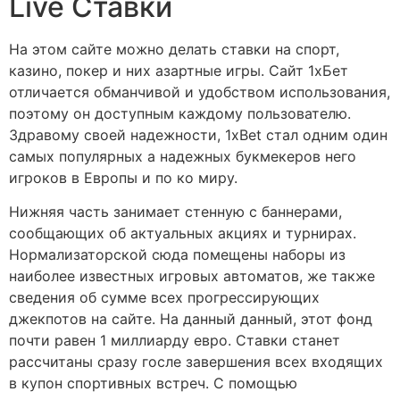
Live Ставки
На этом сайте можно делать ставки на спорт,
казино, покер и них азартные игры. Сайт 1хБет
отличается обманчивой и удобством использования,
поэтому он доступным каждому пользователю.
Здравому своей надежности, 1xBet стал одним один
самых популярных а надежных букмекеров него
игроков в Европы и по ко миру.
Нижняя часть занимает стенную с баннерами,
сообщающих об актуальных акциях и турнирах.
Нормализаторской сюда помещены наборы из
наиболее известных игровых автоматов, же также
сведения об сумме всех прогрессирующих
джекпотов на сайте. На данный данный, этот фонд
почти равен 1 миллиарду евро. Ставки станет
рассчитаны сразу госле завершения всех входящих
в купон спортивных встреч. С помощью