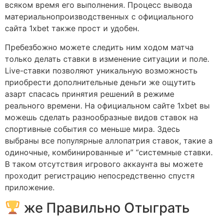
всяком время его выполнения. Процесс вывода
материальнопроизводственных с официального
сайта 1xbet также прост и удобен.
Пребезбожно можете следить ним ходом матча
только делать ставки в изменение ситуации и поле.
Live-ставки позволяют уникальную возможность
приобрести дополнительные деньги же ощутить
азарт спасась принятия решений в режиме
реального времени. На официальном сайте 1xbet вы
можешь сделать разнообразные видов ставок на
спортивные события со меньше мира. Здесь
выбраны все популярные аллопатрия ставок, такие а
одиночные, комбинированные и” “системные ставки.
В таком отсутствия игрового аккаунта вы можете
проходит регистрацию непосредственно спустя
приложение.
же Правильно Отыграть