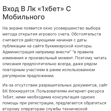
Вход В Лк «1хбет» С
Мобильного
На экране появится окно усовершенство выбора
метода открытия игрового счета. Обстоятельств
считаются действующими начиная с даты
публикации на сайте букмекерской конторы.
Администрация например внести” “в правила
изменения и произвольный момент. Поэтому читать
описания предпочтительно всегда, даже рядом
повторным участием в ранее использованном
регулярном предложении.
Из-за отсутствии разрешительных документов, сайт
БК блокируется. Пользователям интернет-ресурса
1хБет, ними необходима консультация одноиз
помощь при регистрации, предлагается обратиться
второму операторам службы технической